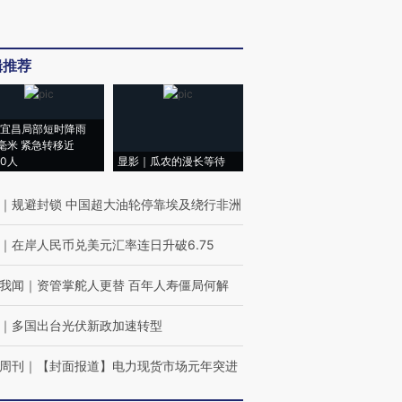
辑推荐
宜昌局部短时降雨
8毫米 紧急转移近
00人
显影｜瓜农的漫长等待
｜
规避封锁 中国超大油轮停靠埃及绕行非洲
｜
在岸人民币兑美元汇率连日升破6.75
我闻
｜
资管掌舵人更替 百年人寿僵局何解
｜
多国出台光伏新政加速转型
周刊
｜
【封面报道】电力现货市场元年突进