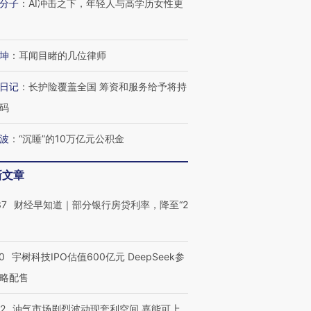
分子
：
AI冲击之下，年轻人与高学历女性更
坤
：
耳闻目睹的几位律师
日记
：
长护险覆盖全国 筹资和服务给予将持
码
波
：
“沉睡”的10万亿元公积金
新文章
37
财经早知道｜部分银行房贷利率，降至“2
0
宇树科技IPO估值600亿元 DeepSeek参
略配售
22
油气市场剧烈波动现套利空间 嘉能可上