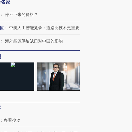
新名家
：
停不下来的价格？
恒
：
中美人工智能竞争：道路比技术更重要
OX的吸金
马航飞行员跨国走私7万
视线｜被称为“蟑螂”的印
：
海外能源供给缺口对中国的影响
让中产们甘
粒摇头丸 尿检体内含3种
度Z世代 用街头抗争将教
秘鲁纳斯
”？
毒品
育部长拱下台
13人遇难
频
进第四届链博
【商旅对话】华住集团
技“链”接产
【特别呈现】寻找100种
CFO：不靠规模取胜，华
【特别呈
有意思的生活方式·第三对
住三大增长引擎是什么？
有意思的
客
：
多看少动