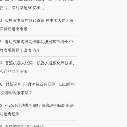
扭亏、净利增超50亿美元
6
贝恩资本宣布收购贡茶 在中国大陆无法
商标后退出市场
6
电动汽车需求高涨驱动澳洲车市增长 中
牌表现强劲｜出海·汽车
00
普渡机器人张涛：机器人规模化靠技术、
和产品共同突破
56
财新调查｜7月消费或有反弹、出口维持
 受哪些因素带动？
42
生态环境法典将施行 最高法明确新旧法
与追责规则
0
看空消费的“三大误区”