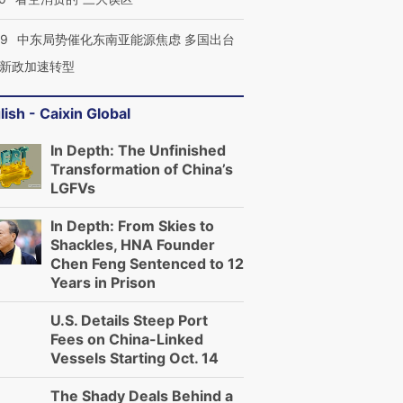
59
中东局势催化东南亚能源焦虑 多国出台
新政加速转型
lish - Caixin Global
In Depth: The Unfinished
Transformation of China’s
LGFVs
In Depth: From Skies to
Shackles, HNA Founder
Chen Feng Sentenced to 12
Years in Prison
U.S. Details Steep Port
Fees on China-Linked
Vessels Starting Oct. 14
The Shady Deals Behind a