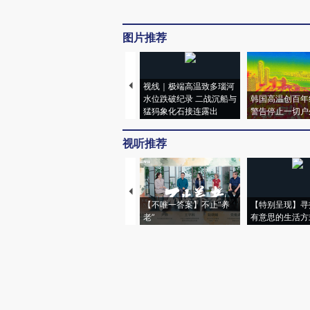
图片推荐
视线｜极端高温致多瑙河
水位跌破纪录 二战沉船与
韩国高温创百年
猛犸象化石接连露出
警告停止一切户
视听推荐
【不唯一答案】不止“养
【特别呈现】寻
老”
有意思的生活方