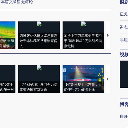
财
本篇文章暂无评论
伍戈
罗志
西班牙休达进入紧急状态
加沙上百万流离失所者困
视线｜HYR
易峘
纪录 当局
数千非法移民从摩洛哥闯
于“塑料烤箱” 高温引发健
术：是什么
外活动
入
康危机
心“花钱找虐
视
【推广】走
找100种
【特别呈现】澳门全力探
【特别呈现】《东莞，人
会，让数智科
式·第一对
索葡语国家新渠道
间便利店》倾情上线
业
博
唐涯