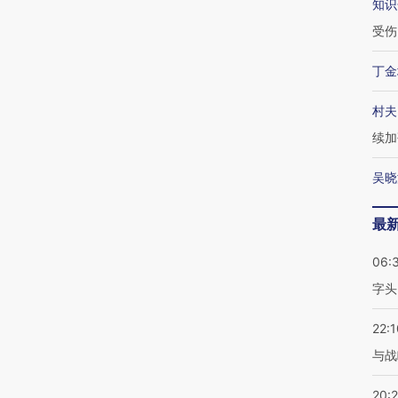
知识
受伤
丁金
村夫
续加
吴晓
最
06:
字头
22:1
与战
20: