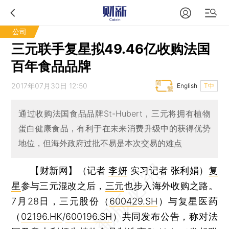
公司
三元联手复星拟49.46亿收购法国
百年食品品牌
2017年07月30日 12:50
English
T中
通过收购法国食品品牌St-Hubert，三元将拥有植物
蛋白健康食品，有利于在未来消费升级中的获得优势
地位，但海外政府过批不易是本次交易的难点
【财新网】（记者
李妍
实习记者 张利娟）
复
星
参与三元混改之后，
三元
也步入海外收购之路。
7月28日，三元股份（
600429.SH
）与复星医药
（
02196.HK
/
600196.SH
）共同发布公告，称对法