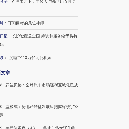
分子
：
AI冲击之下，年轻人与高学历女性更
进第四届链博
【商旅对话】华住集团
技“链”接产
【特别呈现】寻找100种
CFO：不靠规模取胜，华
【特别呈
坤
：
耳闻目睹的几位律师
有意思的生活方式·第三对
住三大增长引擎是什么？
有意思的
日记
：
长护险覆盖全国 筹资和服务给予将持
码
波
：
“沉睡”的10万亿元公积金
新文章
58
罗兰贝格：全球汽车市场逐渐区域化已成
50
盛松成：房地产转型发展应把握好楼宇经
遇
39
美联储观察（46）：美债市场对沃什的