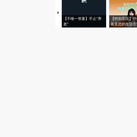
【不唯一答案】不止“养
【特别呈现】寻
老”
有意思的生活方