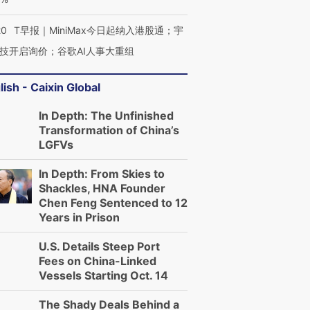
20
T早报｜MiniMax今日起纳入港股通；宇
技开启询价；谷歌AI人事大重组
lish - Caixin Global
In Depth: The Unfinished
Transformation of China’s
LGFVs
In Depth: From Skies to
Shackles, HNA Founder
Chen Feng Sentenced to 12
Years in Prison
U.S. Details Steep Port
Fees on China-Linked
Vessels Starting Oct. 14
The Shady Deals Behind a