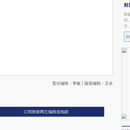
财
财
写
引
责任编辑：覃敏 | 版面编辑：王永
订阅财新网主编精选电邮