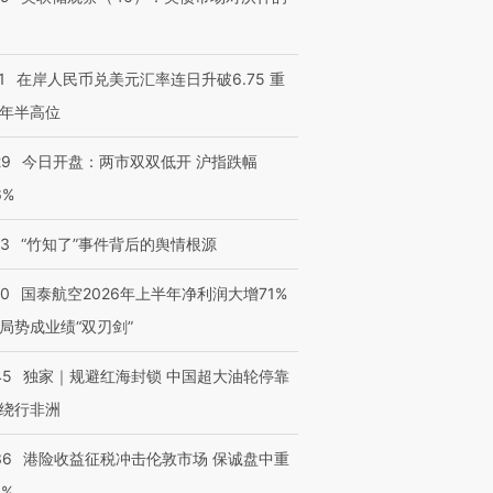
1
在岸人民币兑美元汇率连日升破6.75 重
年半高位
29
今日开盘：两市双双低开 沪指跌幅
6%
13
“竹知了”事件背后的舆情根源
10
国泰航空2026年上半年净利润大增71%
局势成业绩“双刃剑”
45
独家｜规避红海封锁 中国超大油轮停靠
绕行非洲
36
港险收益征税冲击伦敦市场 保诚盘中重
3%