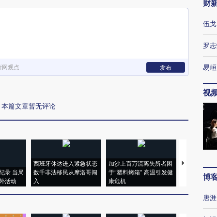
财
伍戈
罗志
易峘
新网观点
发布
视
本篇文章暂无评论
西班牙休达进入紧急状态
加沙上百万流离失所者困
马航飞行员
纪录 当局
数千非法移民从摩洛哥闯
于“塑料烤箱” 高温引发健
粒摇头丸 尿
博
外活动
入
康危机
毒品
唐涯