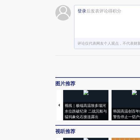
登录
后发表评论得积分
评论仅代表网友个人观点，不代表财
图片推荐
视线｜极端高温致多瑙河
水位跌破纪录 二战沉船与
韩国高温创百年
猛犸象化石接连露出
警告停止一切户
视听推荐