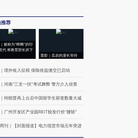
辑推荐
｜被称为“蟑螂”的印
世代 将教育部长拱下
显影｜瓜农的漫长等待
｜
境外收入征税 保险收益缴交已启动
｜
河南“三支一扶”考试舞弊 警方介入侦查
｜
特朗普再上台后中国留学生获签数量大减
｜
广州开发区产业园REIT较发行价“腰斩”
周刊
｜
【封面报道】电力现货市场元年突进