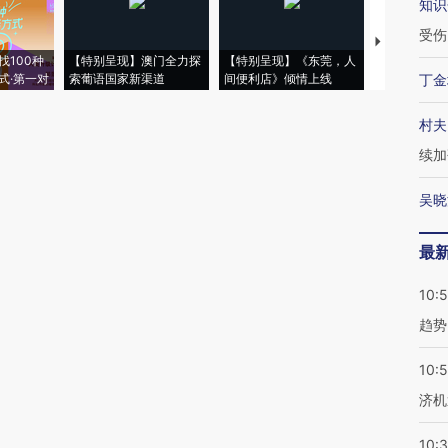
知识
受伤
【推广】走
找100种
【特别呈现】澳门全力探
【特别呈现】《东莞，人
会，让数智科
式·第一对
索葡语国家新渠道
间便利店》倾情上线
业
丁金
村夫
续加
吴晓
最
10:
趋势
10:
济机
10: