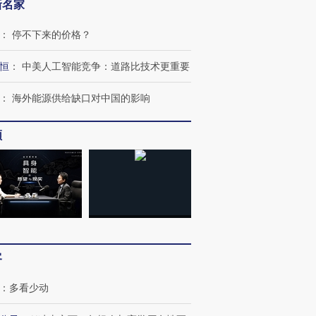
新名家
：
停不下来的价格？
恒
：
中美人工智能竞争：道路比技术更重要
：
海外能源供给缺口对中国的影响
频
跨国走私7万
视线｜HY
检体内含3种
泽连斯基密集出访美英 索
秘鲁纳斯卡观光飞机坠毁
术：是什
客
要防空导弹“救急”
13人遇难
心“花钱找
：
多看少动