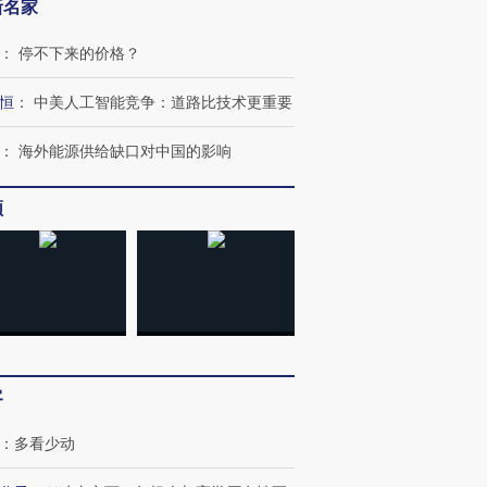
新名家
：
停不下来的价格？
恒
：
中美人工智能竞争：道路比技术更重要
：
海外能源供给缺口对中国的影响
频
客
：
多看少动