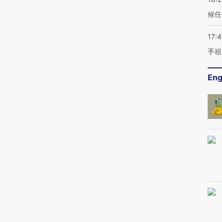
候任
17:
手祖
Eng