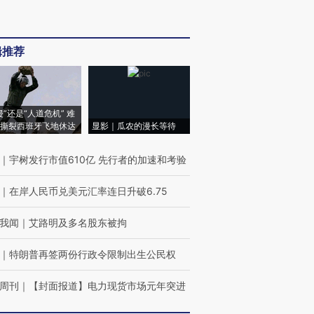
辑推荐
侵”还是“人道危机” 难
撕裂西班牙飞地休达
显影｜瓜农的漫长等待
｜
宇树发行市值610亿 先行者的加速和考验
｜
在岸人民币兑美元汇率连日升破6.75
我闻
｜
艾路明及多名股东被拘
｜
特朗普再签两份行政令限制出生公民权
周刊
｜
【封面报道】电力现货市场元年突进