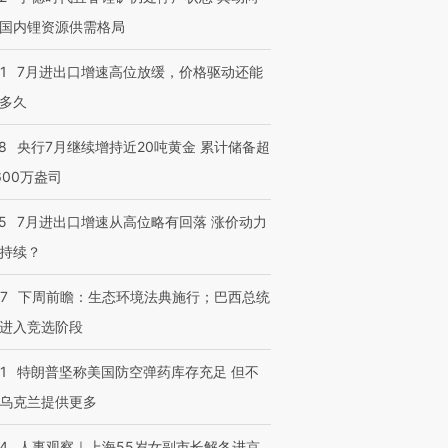
国内锂资源供需格局
进第四届链博
【商旅对话】华住集团
技“链”接产
【特别呈现】寻找100种
CFO：不靠规模取胜，华
【特别呈
有意思的生活方式·第三对
住三大增长引擎是什么？
有意思的
1
7月进出口增速高位放缓，价格驱动还能
多久
8
央行7月继续增持近20吨黄金 累计储备超
600万盎司
5
7月进出口增速从高位略有回落 涨价动力
持续？
07
下周前瞻：生态环境法典施行；巴西总统
进入竞选阶段
1
特朗普坚称美国防空弹药库存充足 但不
乌克兰提供更多
24
人事观察｜上海55岁女副市长解冬进京