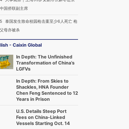
中国侨联副主席
45
泰国发生致命校园枪击案至少6人死亡 枪
父母亦被杀
lish - Caixin Global
In Depth: The Unfinished
Transformation of China’s
LGFVs
In Depth: From Skies to
Shackles, HNA Founder
Chen Feng Sentenced to 12
Years in Prison
U.S. Details Steep Port
Fees on China-Linked
Vessels Starting Oct. 14