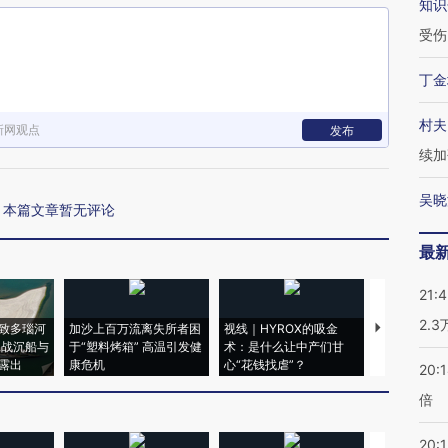
知识
受伤
丁金
村夫
新网观点
发布
续加
吴晓
本篇文章暂无评论
最
21:
2.
致多瑙河
加沙上百万流离失所者困
视线｜HYROX的吸金
马航飞行员
二战沉船与
于“塑料烤箱” 高温引发健
术：是什么让中产们甘
粒摇头丸 尿
露出
康危机
心“花钱找虐”？
毒品
20:
倍
20:1