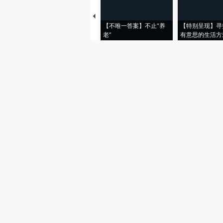
【不唯一答案】不止“养
【特别呈现】寻
老”
有意思的生活方