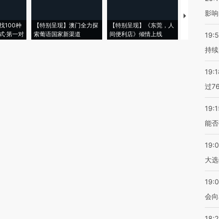
影响
【推广】走
找100种
【特别呈现】澳门全力探
【特别呈现】《东莞，人
会，让数智科
式·第一对
索葡语国家新渠道
间便利店》倾情上线
业
19:5
持续
19:1
过7
19:1
能否
19:
大选
19:0
会向
18: