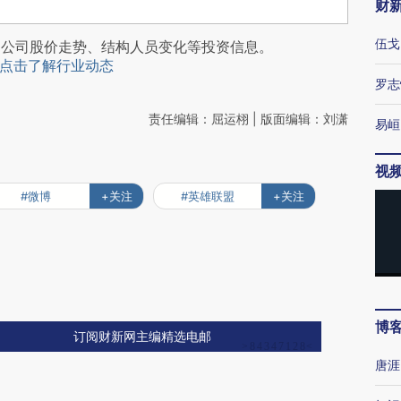
财
伍戈
阅公司股价走势、结构人员变化等投资信息。
点击了解行业动态
罗志
责任编辑：屈运栩 | 版面编辑：刘潇
易峘
视
#微博
+关注
#英雄联盟
+关注
博
订阅财新网主编精选电邮
唐涯