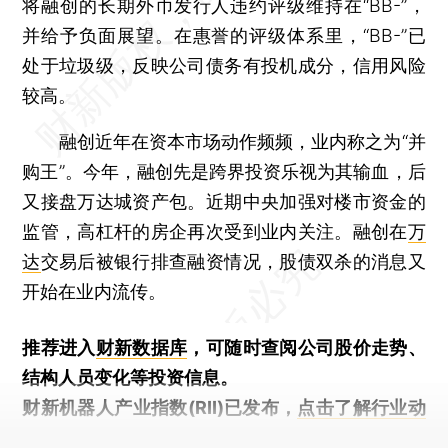
将融创的长期外币发行人违约评级维持在“BB-”，
并给予负面展望。在惠誉的评级体系里，“BB-”已
处于垃圾级，反映公司债务有投机成分，信用风险
较高。
融创近年在资本市场动作频频，业内称之为“并
购王”。今年，融创先是跨界投资乐视为其输血，后
又接盘万达城资产包。近期中央加强对楼市资金的
监管，高杠杆的房企再次受到业内关注。融创在
万
达
交易后被银行排查融资情况，股债双杀的消息又
开始在业内流传。
推荐进入
财新数据库
，可随时查阅公司股价走势、
结构人员变化等投资信息。
财新机器人产业指数(RII)已发布，
点击了解行业动
态