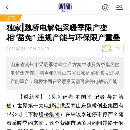
公司
独家|魏桥电解铝采暖季限产变
相“豁免” 违规产能与环保限产重叠
2017年11月20日 09:29
T中
山东省滨州市采暖季错峰生产方案中涉及魏桥集团的
电解铝产能，与今年7月山东省公布的魏桥集团违规
产能重合，魏桥集团在采暖季无需再关停电解铝产能
【财新网】（见习记者 罗国平 记者
吴红毓
然
）
世界第一大
电解铝
供应商山东魏桥创业集团有
限公司（下称
魏桥集团
）在采暖季还停不停产？随
着采暖季的来临，这个萦绕市场多月的问题终于解