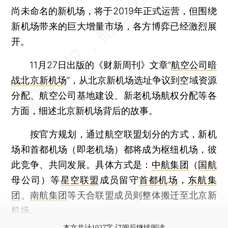
尚未命名的新机场，将于2019年正式运营，但围绕
新机场带来的巨大增量市场，各方博弈已经激烈展
开。
11月27日出版的《财新周刊》文章“
航空公司暗
战北京新机场
”，从北京新机场选址争议到空域资源
分配、航空公司基地建设、新老机场航权分配等各
方面，细述北京新机场背后的故事。
按官方规划，通过航空联盟划分的方式，新机
场和首都机场（即老机场）都将成为枢纽机场，彼
此竞争、共同发展。具体方式是：
中航集团
（
国航
母公司）等
星空联盟
成员留守
首都机场
，
东航集
团
、
南航集团
等天合联盟成员则整体搬迁至北京新
机场。
本文共计1027字 订阅后继续阅读