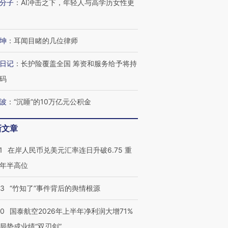
分子
：
AI冲击之下，年轻人与高学历女性更
技“链”接产
【特别呈现】寻找100种
CFO：不靠规模取胜，华
【特别呈
有意思的生活方式·第三对
住三大增长引擎是什么？
有意思的
坤
：
耳闻目睹的几位律师
日记
：
长护险覆盖全国 筹资和服务给予将持
码
波
：
“沉睡”的10万亿元公积金
新文章
1
在岸人民币兑美元汇率连日升破6.75 重
年半高位
13
“竹知了”事件背后的舆情根源
10
国泰航空2026年上半年净利润大增71%
局势成业绩“双刃剑”