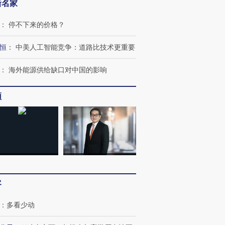
新名家
：
停不下来的价格？
恒
：
中美人工智能竞争：道路比技术更重要
：
海外能源供给缺口对中国的影响
频
跨国走私7万
视线｜HY
检体内含3种
泽连斯基密集出访美英 索
秘鲁纳斯卡观光飞机坠毁
术：是什
要防空导弹“救急”
13人遇难
心“花钱找
客
：
多看少动
进第四届链博
【商旅对话】华住集团