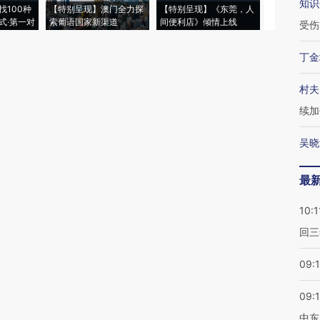
知识
找100种
【特别呈现】澳门全力探
【特别呈现】《东莞，人
会，让数智科
式·第一对
索葡语国家新渠道
间便利店》倾情上线
业
受伤
丁金
村夫
续加
吴晓
最
10:1
回三
09:
09:
中东