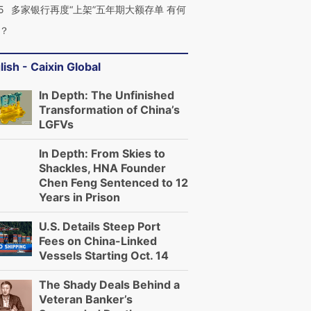
5
多家银行再度“上架”五年期大额存单 有何
？
lish - Caixin Global
In Depth: The Unfinished
Transformation of China’s
LGFVs
In Depth: From Skies to
Shackles, HNA Founder
Chen Feng Sentenced to 12
Years in Prison
U.S. Details Steep Port
Fees on China-Linked
Vessels Starting Oct. 14
The Shady Deals Behind a
Veteran Banker’s