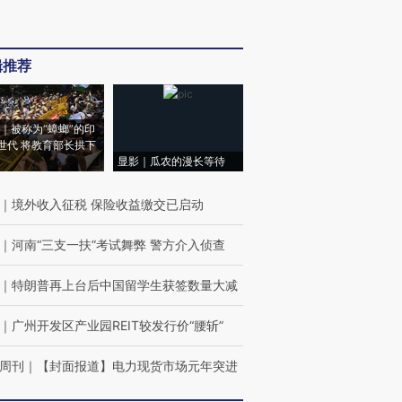
辑推荐
｜被称为“蟑螂”的印
世代 将教育部长拱下
显影｜瓜农的漫长等待
｜
境外收入征税 保险收益缴交已启动
｜
河南“三支一扶”考试舞弊 警方介入侦查
｜
特朗普再上台后中国留学生获签数量大减
｜
广州开发区产业园REIT较发行价“腰斩”
周刊
｜
【封面报道】电力现货市场元年突进