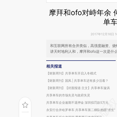
摩拜和ofo对峙年余
单
2017年12月16日 
和互联网所有合并类似，高强度融资、烧
讲天时地利人和，摩拜和ofo这一次是什
相关报道
【财新周刊】共享单车开启入冬模式
【财新周刊】国风 | 共享单车还有多少活着？
【财新周刊】【封面报道·主文】共享单车漩涡
共享单车的市场失灵与政府失灵
共享单车企业逾期不退押金 深圳拟罚款5万元
永安行合并哈罗单车 共享单车第二梯队抱团“求生”