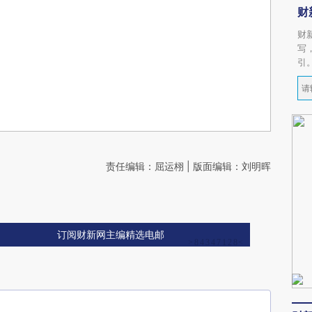
财
财
写
引
责任编辑：屈运栩 | 版面编辑：刘明晖
订阅财新网主编精选电邮