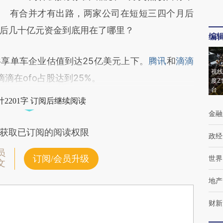
有合并才有出路，两家公司在短短三四个月后
后几十亿元资金到底用在了哪里？
编
单车企业估值到达25亿美元上下。
腾讯
和
滴滴
视线
滴在ofo占股达到25%。
度Z
台
2201字 订阅后继续阅读
金融
获取已订阅的阅读权限
政经
员
订阅/会员升级
世界
文
地产
财新