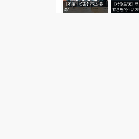
【不唯一答案】不止“养
【特别呈现】寻
老”
有意思的生活方