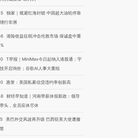
45
独家｜规避红海封锁 中国超大油轮停靠
绕行非洲
36
港险收益征税冲击伦敦市场 保诚盘中重
3%
20
T早报｜MiniMax今日起纳入港股通；宇
技开启询价；谷歌AI人事大重组
30
惠誉：美国私募信贷违约率创新高
48
财经早知道｜河南带薪休假新政：领导
带头，全员应休尽休
05
美巴外交风波再升级 巴西驻美大使遭撤
签