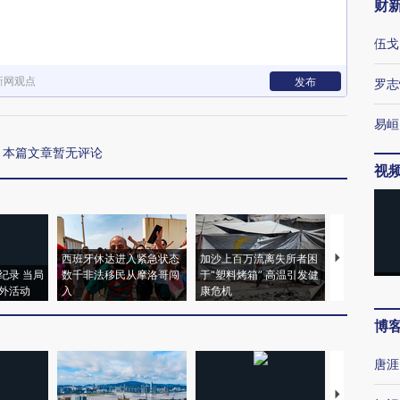
财
伍戈
新网观点
发布
罗志
易峘
本篇文章暂无评论
视
西班牙休达进入紧急状态
加沙上百万流离失所者困
马航飞行员
纪录 当局
数千非法移民从摩洛哥闯
于“塑料烤箱” 高温引发健
粒摇头丸 尿
外活动
入
康危机
毒品
博
唐涯
【推广】走