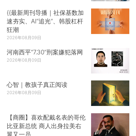
{{最新周刊导播｜社保基数加
速夯实、AI“追光”、韩股杠杆
狂潮
2026年08月09日
河南西平“7.30”刑案嫌犯落网
2026年08月09日
心智｜教孩子真正阅读
2026年08月09日
【商圈】喜欢配戴名表的哥伦
比亚新总统 商人出身拉美右
翼又一员