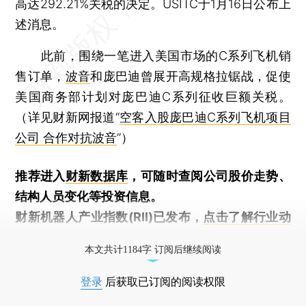
高达292.21%关税的决定。USITC于1月16日公布上
述消息。
此前，围绕一笔进入美国市场的C系列飞机销
售订单，
波音
和庞巴迪曾展开高规格拉锯战，促使
美国商务部计划对庞巴迪C系列征收巨额关税。
（详见财新网报道“
空客入股庞巴迪C系列飞机项目
公司 合作对抗波音
”）
推荐进入
财新数据库
，可随时查阅公司股价走势、
结构人员变化等投资信息。
财新机器人产业指数(RII)已发布，
点击了解行业动
态
本文共计1184字 订阅后继续阅读
登录
后获取已订阅的阅读权限