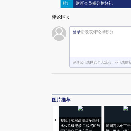
推广
财新会员积分兑好礼
评论区
0
登录
后发表评论得积分
评论仅代表网友个人观点，不代表财
图片推荐
视线｜极端高温致多瑙河
水位跌破纪录 二战沉船与
韩国高温创百年
猛犸象化石接连露出
警告停止一切户