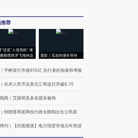
辑推荐
侵”还是“人道危机” 难
撕裂西班牙飞地休达
显影｜瓜农的漫长等待
｜
宇树发行市值610亿 先行者的加速和考验
｜
在岸人民币兑美元汇率连日升破6.75
我闻
｜
艾路明及多名股东被拘
｜
特朗普再签两份行政令限制出生公民权
周刊
｜
【封面报道】电力现货市场元年突进