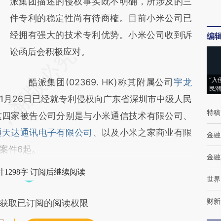
派集团描述的侵权事实既不明确，所涉及的三
件专利的稳定性尚有待商榷。目前小米公司已
经拥有强大的技术专利优势。小米公司收到诉
编
讼函后会积极应对。
“入
酷派集团(02369. HK)称其附属公司
宇龙
民潮
1月26日已经就专利侵权向广东省深圳市中级人民
特稿
这四家被告公司分别是与小米通信技术有限公司、
通天达通讯电子有限公司
、以及小米之家商业有限
金融
案件6起。
金融
1298字 订阅后继续阅读
世界
财新
获取已订阅的阅读权限