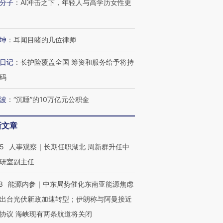
分子
：
AI冲击之下，年轻人与高学历女性更
坤
：
耳闻目睹的几位律师
进第四届链博
【商旅对话】华住集团
日记
：
长护险覆盖全国 筹资和服务给予将持
技“链”接产
【特别呈现】寻找100种
CFO：不靠规模取胜，华
【特别呈
有意思的生活方式·第三对
住三大增长引擎是什么？
有意思的
码
波
：
“沉睡”的10万亿元公积金
新文章
25
人事观察｜长期任职湖北 周新群升任中
研室副主任
3
能源内参｜中东局势催化东南亚能源焦虑
出台光伏新政加速转型；伊朗称与阿曼接近
协议 海峡现有两条航道将关闭