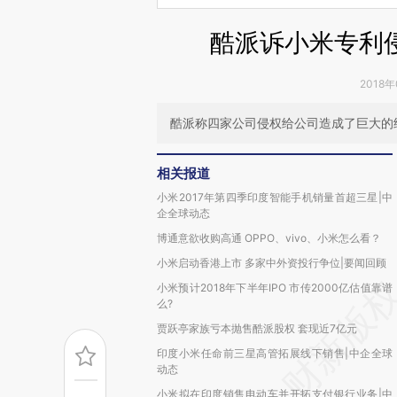
酷派诉小米专利
2018年
酷派称四家公司侵权给公司造成了巨大的
相关报道
小米2017年第四季印度智能手机销量首超三星|中
企全球动态
博通意欲收购高通 OPPO、vivo、小米怎么看？
小米启动香港上市 多家中外资投行争位|要闻回顾
小米预计2018年下半年IPO 市传2000亿估值靠谱
么?
贾跃亭家族亏本抛售酷派股权 套现近7亿元
印度小米任命前三星高管拓展线下销售|中企全球
动态
小米拟在印度销售电动车并开拓支付银行业务|中