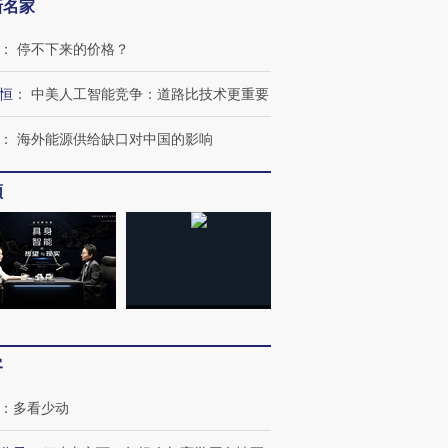
新名家
：
停不下来的价格？
恒
：
中美人工智能竞争：道路比技术更重要
：
海外能源供给缺口对中国的影响
频
客
：
多看少动
OX的吸金
马航飞行员跨国走私7万
视线｜被称为“蟑螂”的印
让中产们甘
粒摇头丸 尿检体内含3种
度Z世代 用街头抗争将教
秘鲁纳斯
”？
毒品
育部长拱下台
13人遇难