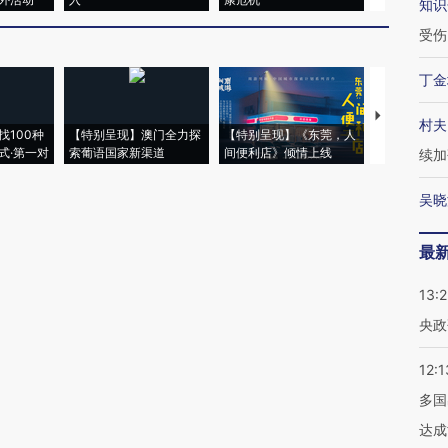
知识
受伤
丁金
【推广】走
村夫
找100种
【特别呈现】澳门全力探
【特别呈现】《东莞，人
会，让数智科
式·第一对
索葡语国家新渠道
间便利店》倾情上线
业
续加
吴晓
最
13:
央政
12:1
多国
达成