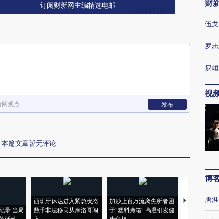
财
订阅财新网主编精选电邮
伍戈
罗志
易峘
视
新网观点
发布
本篇文章暂无评论
博
唐涯
西班牙休达进入紧急状态
加沙上百万流离失所者困
视线｜HYR
纪录 当局
数千非法移民从摩洛哥闯
于“塑料烤箱” 高温引发健
术：是什么
外活动
入
康危机
心“花钱找虐