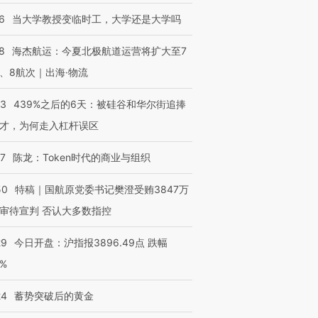
6
当大学教授变临时工，大学还是大学吗
8
海杰航运：今夏北极航道运营将扩大至7
、8航次｜出海·物流
53
439%之后的6天：被硅谷和华尔街追捧
才，为何走入杠杆误区
07
陈龙：Token时代的商业与组织
50
特稿｜国航原党委书记樊澄受贿3847万
审待宣判 否认大多数指控
29
今日开盘：沪指报3896.49点 跌幅
0%
24
蓄势突破后的黄金