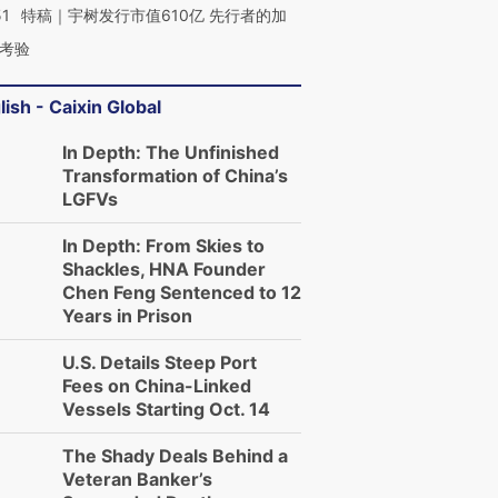
51
特稿｜宇树发行市值610亿 先行者的加
考验
lish - Caixin Global
In Depth: The Unfinished
Transformation of China’s
LGFVs
In Depth: From Skies to
Shackles, HNA Founder
Chen Feng Sentenced to 12
Years in Prison
U.S. Details Steep Port
Fees on China-Linked
Vessels Starting Oct. 14
The Shady Deals Behind a
Veteran Banker’s