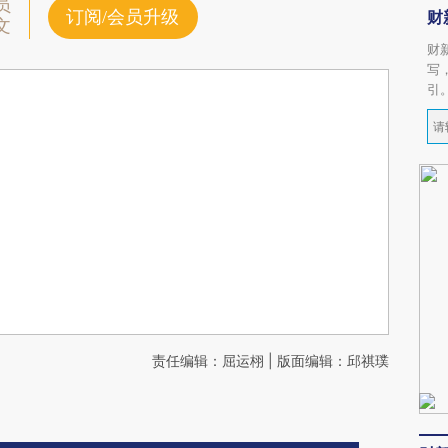
员
订阅/会员升级
财
文
财
写
引
责任编辑：屈运栩 | 版面编辑：邱祺璞