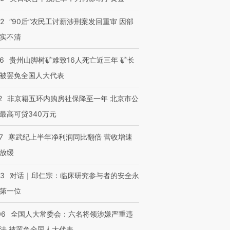
32
“90后”农民工讨薪涉刑案发回重审 因部
实不清
36
贵州山脚树矿难致16人死亡近三年 矿长
被罢免全国人大代表
2
非京籍五环内购房社保降至一年 北京市公
最高可贷340万元
7
寒武纪上半年净利润同比翻倍 营收增速
放缓
53
对话｜邱仁宗：临床研究参与者的安全永
第一位
06
全国人大常委会：六名将领涉嫌严重违
法 被罢免全国人大代表