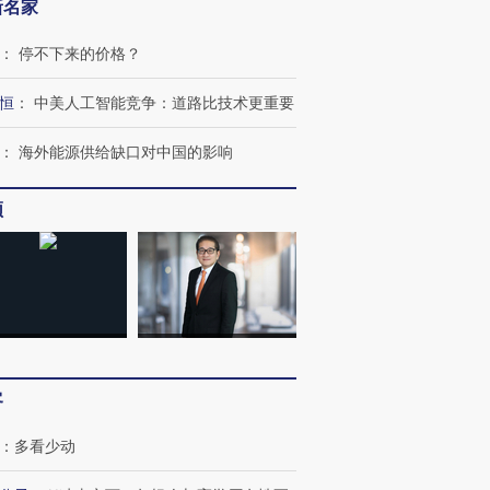
新名家
：
停不下来的价格？
恒
：
中美人工智能竞争：道路比技术更重要
：
海外能源供给缺口对中国的影响
频
跨国走私7万
视线｜被称为“蟑螂”的印
视线｜“入侵”还是“人道危
检体内含3种
度Z世代 用街头抗争将教
机”？难民潮撕裂西班牙
秘鲁纳斯
育部长拱下台
飞地休达
13人遇难
客
：
多看少动