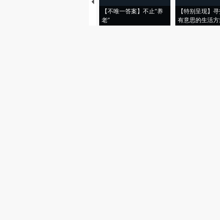
【不唯一答案】不止“养
【特别呈现】寻
老”
有意思的生活方