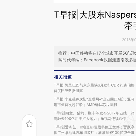
T早报|大股东Naspe
牵
2018年
推荐：中国移动将在17个城市开展5G试
购时代华纳；Facebook数据泄露引发
相关报道
T早报|阿里巴巴与京东最快6月发行CDR 扎克伯格
首度回应数据泄露
T早报|李克强称欢迎“互联网+”企业回归A股；亚马
逊市值首次超谷歌；AMD确认芯片漏洞
T早报|阅文、猎豹、顺丰等发布2017年业绩；滴
滴融资100亿用于扩大运力；乐视网连续跌停
T早报|爱奇艺、B站更新招股书修正文件；贾跃亭
拟广州拿地建汽车组装厂：滴滴融资100亿或全砸