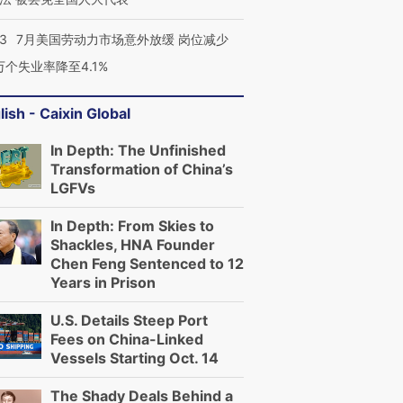
43
7月美国劳动力市场意外放缓 岗位减少
3万个失业率降至4.1%
lish - Caixin Global
In Depth: The Unfinished
Transformation of China’s
LGFVs
In Depth: From Skies to
Shackles, HNA Founder
Chen Feng Sentenced to 12
Years in Prison
U.S. Details Steep Port
Fees on China-Linked
Vessels Starting Oct. 14
The Shady Deals Behind a