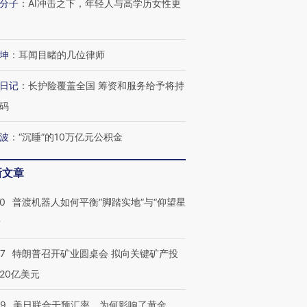
分子
：
AI冲击之下，年轻人与高学历女性更
进第四届链博
【商旅对话】华住集团
技“链”接产
【特别呈现】寻找100种
CFO：不靠规模取胜，华
【特别呈
有意思的生活方式·第三对
住三大增长引擎是什么？
有意思的
坤
：
耳闻目睹的几位律师
日记
：
长护险覆盖全国 筹资和服务给予将持
码
波
：
“沉睡”的10万亿元公积金
新文章
00
普渡机器人如何平衡“脚踏实地”与“仰望星
？
57
特朗普召开矿业圆桌会 拟向关键矿产投
20亿美元
09
美日联合干预汇率，为何影响了黄金