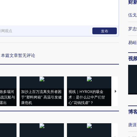
财
伍戈
罗志
新网观点
发布
易峘
本篇文章暂无评论
视
致多瑙河
加沙上百万流离失所者困
视线｜HYROX的吸金
马航飞行员
二战沉船与
于“塑料烤箱” 高温引发健
术：是什么让中产们甘
粒摇头丸 尿
露出
康危机
心“花钱找虐”？
毒品
博
唐涯