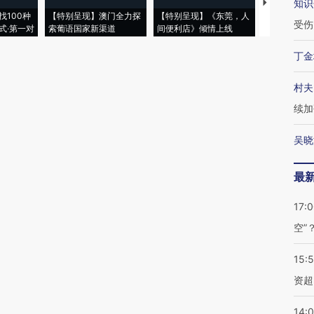
知识
【推广】走
找100种
【特别呈现】澳门全力探
【特别呈现】《东莞，人
会，让数智科
受伤
式·第一对
索葡语国家新渠道
间便利店》倾情上线
业
丁金
村夫
续加
吴晓
最
17:
空”
15:
资超
14: