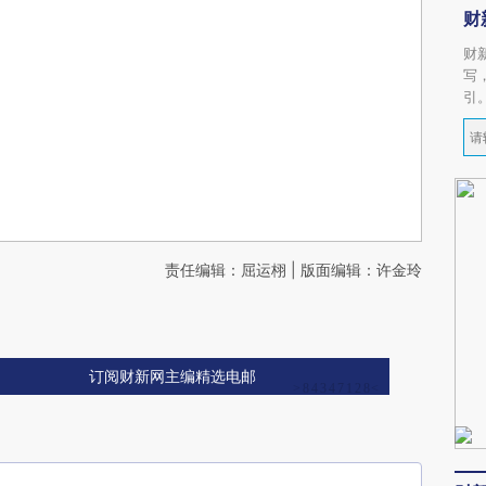
财
财
写
引
责任编辑：屈运栩 | 版面编辑：许金玲
订阅财新网主编精选电邮