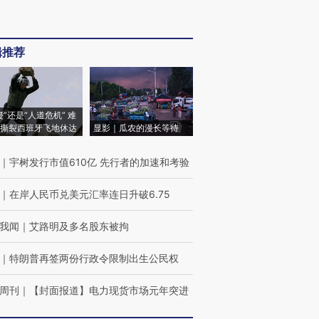
辑推荐
侵”还是“人道危机” 难
撕裂西班牙飞地休达
显影｜瓜农的漫长等待
｜
宇树发行市值610亿 先行者的加速和考验
｜
在岸人民币兑美元汇率连日升破6.75
我闻
｜
艾路明及多名股东被拘
｜
特朗普再签两份行政令限制出生公民权
周刊
｜
【封面报道】电力现货市场元年突进