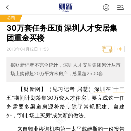
公司
30万套任务压顶 深圳人才安居集
团重金买楼
2018年04月12日 11:53
T中
据财新记者不完全统计，深圳人才安居集团累计从市
场上购得超20万平方米房产，总量超2500套
【财新网】（见习记者 屈慧）
深圳
在“
十三
五
”期间计划筹集30万套
人才住房
，要完成这一任
务需要多渠道房源补给，除了常规配建、自建
外，“到市场上买房”成为新的做法。
来自物业咨询机构第一太平戴维斯的一份报告