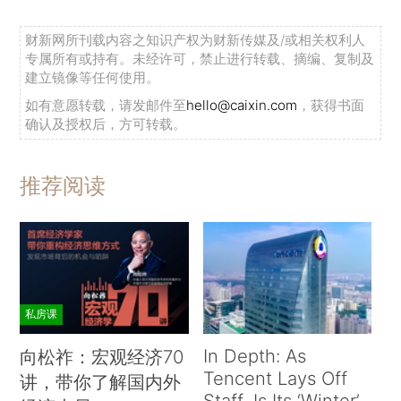
财新网所刊载内容之知识产权为财新传媒及/或相关权利人
专属所有或持有。未经许可，禁止进行转载、摘编、复制及
建立镜像等任何使用。
如有意愿转载，请发邮件至
hello@caixin.com
，获得书面
确认及授权后，方可转载。
推荐阅读
私房课
In Depth: As
向松祚：宏观经济70
Tencent Lays Off
讲，带你了解国内外
Staff, Is Its ‘Winter’