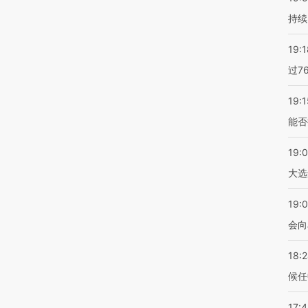
持续
19:1
过7
19:1
能否
19:
大选
19:0
会向
18:
候任
17: