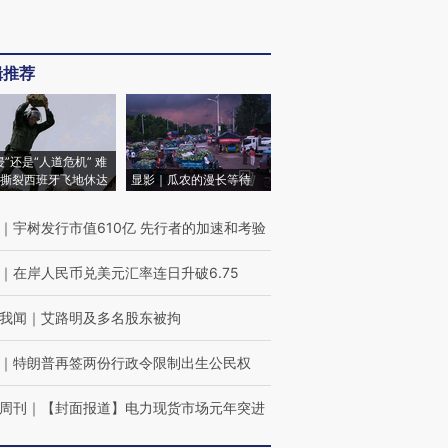
辑推荐
侵”还是“人道危机” 难
撕裂西班牙飞地休达
显影｜瓜农的漫长等待
｜
宇树发行市值610亿 先行者的加速和考验
｜
在岸人民币兑美元汇率连日升破6.75
我闻
｜
艾路明及多名股东被拘
｜
特朗普再签两份行政令限制出生公民权
周刊
｜
【封面报道】电力现货市场元年突进