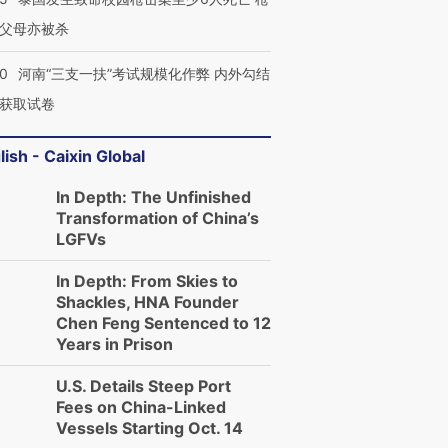
父母亦被杀
40
河南“三支一扶”考试规模化作弊 内外勾结
获取试卷
lish - Caixin Global
In Depth: The Unfinished
Transformation of China’s
LGFVs
In Depth: From Skies to
Shackles, HNA Founder
Chen Feng Sentenced to 12
Years in Prison
U.S. Details Steep Port
Fees on China-Linked
Vessels Starting Oct. 14