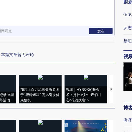
财
伍戈
罗志
新网观点
发布
易峘
本篇文章暂无评论
视
加沙上百万流离失所者困
视线｜HYROX的吸金
马航飞行员
纪录 当局
于“塑料烤箱” 高温引发健
术：是什么让中产们甘
粒摇头丸 尿
外活动
康危机
心“花钱找虐”？
毒品
博
唐涯