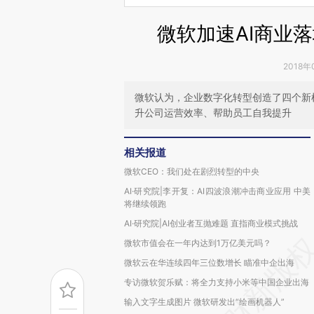
微软加速AI商业
2018年
微软认为，企业数字化转型创造了四个新
升公司运营效率、帮助员工自我提升
相关报道
微软CEO：我们处在剧烈转型的中央
AI·研究院|李开复：AI四波浪潮冲击商业应用 中美
将继续领跑
AI·研究院|AI创业者互抛难题 直指商业模式挑战
微软市值会在一年内达到1万亿美元吗？
微软云在华连续四年三位数增长 瞄准中企出海
专访微软贺乐赋：将全力支持小米等中国企业出海
输入文字生成图片 微软研发出“绘画机器人”