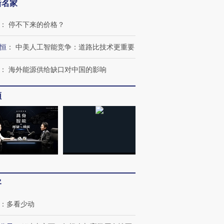
新名家
：
停不下来的价格？
恒
：
中美人工智能竞争：道路比技术更重要
：
海外能源供给缺口对中国的影响
频
跨国走私7万
视线｜被称为“蟑螂”的印
视线｜“入侵”还是“人道危
检体内含3种
度Z世代 用街头抗争将教
机”？难民潮撕裂西班牙
秘鲁纳斯
育部长拱下台
飞地休达
13人遇难
客
：
多看少动