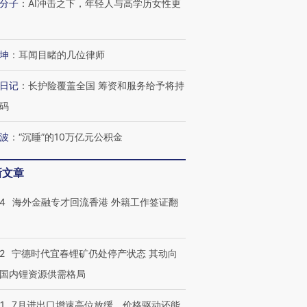
分子
：
AI冲击之下，年轻人与高学历女性更
进第四届链博
【商旅对话】华住集团
技“链”接产
【特别呈现】寻找100种
CFO：不靠规模取胜，华
【特别呈
有意思的生活方式·第三对
住三大增长引擎是什么？
有意思的
坤
：
耳闻目睹的几位律师
日记
：
长护险覆盖全国 筹资和服务给予将持
码
波
：
“沉睡”的10万亿元公积金
新文章
14
海外金融专才回流香港 外籍工作签证翻
2
宁德时代宜春锂矿仍处停产状态 其动向
国内锂资源供需格局
1
7月进出口增速高位放缓，价格驱动还能