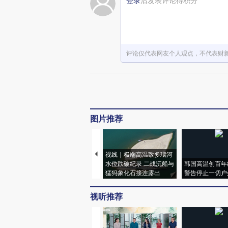
登录
后发表评论得积分
评论仅代表网友个人观点，不代表财
图片推荐
视线｜极端高温致多瑙河
水位跌破纪录 二战沉船与
韩国高温创百年
猛犸象化石接连露出
警告停止一切户
视听推荐