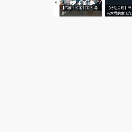
【不唯一答案】不止“养
【特别呈现】寻
老”
有意思的生活方