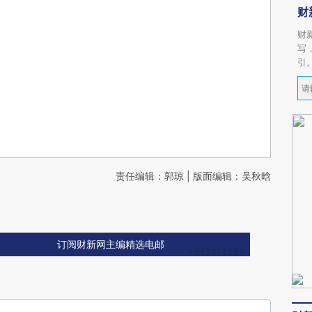
财
财
写
引
责任编辑：郭琼 | 版面编辑：吴秋晗
订阅财新网主编精选电邮