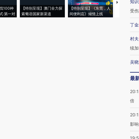
知识
【推广】走
找100种
【特别呈现】澳门全力探
【特别呈现】《东莞，人
会，让数智科
受伤
式·第一对
索葡语国家新渠道
间便利店》倾情上线
业
丁金
村夫
续加
吴晓
最
20:
倍
20:1
影响
19:5