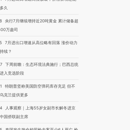
多久
8
央行7月继续增持近20吨黄金 累计储备超
600万盎司
5
7月进出口增速从高位略有回落 涨价动力
持续？
07
下周前瞻：生态环境法典施行；巴西总统
进入竞选阶段
1
特朗普坚称美国防空弹药库存充足 但不
乌克兰提供更多
24
人事观察｜上海55岁女副市长解冬进京
中国侨联副主席
45
泰国发生致命校园枪击案至少6人死亡 枪