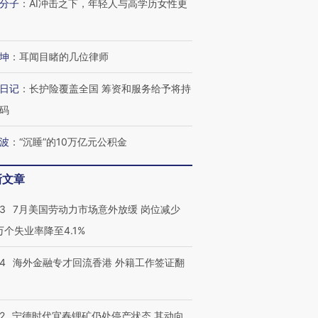
进第四届链博
【商旅对话】华住集团
分子
：
AI冲击之下，年轻人与高学历女性更
技“链”接产
【特别呈现】寻找100种
CFO：不靠规模取胜，华
【特别呈
有意思的生活方式·第三对
住三大增长引擎是什么？
有意思的
坤
：
耳闻目睹的几位律师
日记
：
长护险覆盖全国 筹资和服务给予将持
码
波
：
“沉睡”的10万亿元公积金
新文章
43
7月美国劳动力市场意外放缓 岗位减少
3万个失业率降至4.1%
14
海外金融专才回流香港 外籍工作签证翻
2
宁德时代宜春锂矿仍处停产状态 其动向