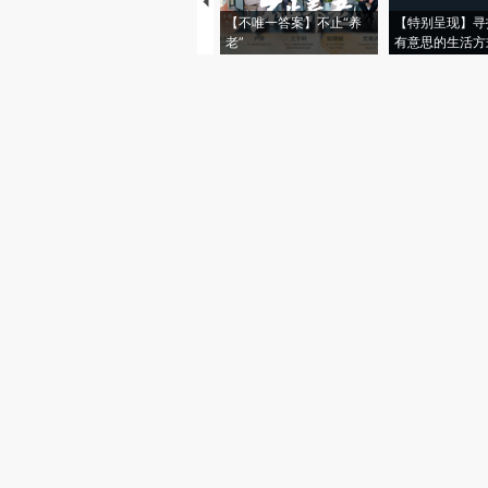
【不唯一答案】不止“养
【特别呈现】寻
老”
有意思的生活方