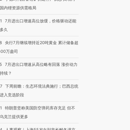
国内锂资源供需格局
1
7月进出口增速高位放缓，价格驱动还能
多久
8
央行7月继续增持近20吨黄金 累计储备超
600万盎司
5
7月进出口增速从高位略有回落 涨价动力
持续？
07
下周前瞻：生态环境法典施行；巴西总统
进入竞选阶段
1
特朗普坚称美国防空弹药库存充足 但不
乌克兰提供更多
24
人事观察｜上海55岁女副市长解冬进京