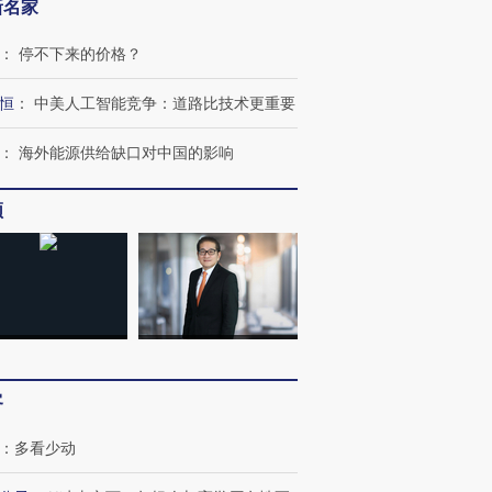
新名家
：
停不下来的价格？
恒
：
中美人工智能竞争：道路比技术更重要
：
海外能源供给缺口对中国的影响
频
跨国走私7万
视线｜被称为“蟑螂”的印
视线｜“入侵”还是“人道危
检体内含3种
度Z世代 用街头抗争将教
机”？难民潮撕裂西班牙
秘鲁纳斯
育部长拱下台
飞地休达
13人遇难
客
：
多看少动