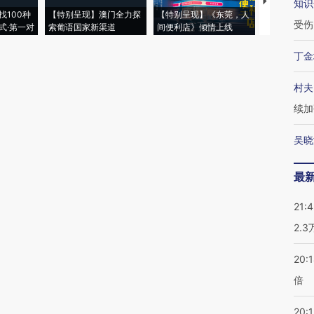
【推广】走
知识
找100种
【特别呈现】澳门全力探
【特别呈现】《东莞，人
会，让数智科
受伤
式·第一对
索葡语国家新渠道
间便利店》倾情上线
业
丁金
村夫
续加
吴晓
最
21:
2.
20:
倍
20:1