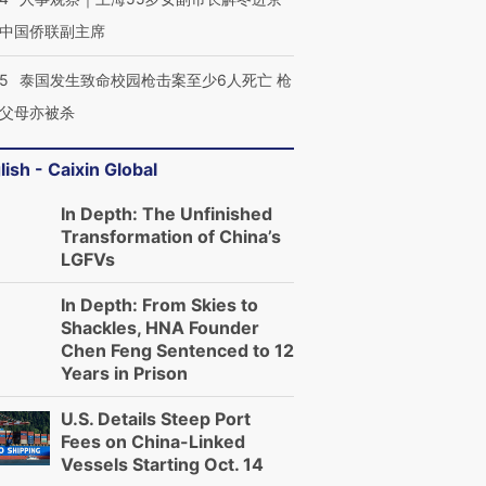
中国侨联副主席
45
泰国发生致命校园枪击案至少6人死亡 枪
父母亦被杀
lish - Caixin Global
In Depth: The Unfinished
Transformation of China’s
LGFVs
In Depth: From Skies to
Shackles, HNA Founder
Chen Feng Sentenced to 12
Years in Prison
U.S. Details Steep Port
Fees on China-Linked
Vessels Starting Oct. 14