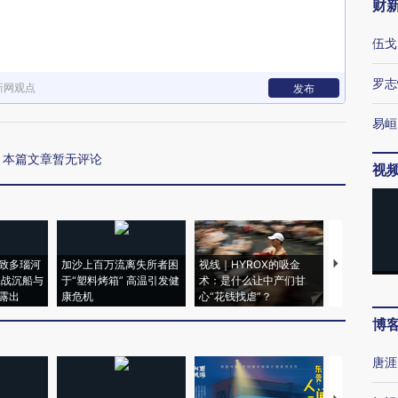
财
伍戈
罗志
新网观点
发布
易峘
本篇文章暂无评论
视
致多瑙河
加沙上百万流离失所者困
视线｜HYROX的吸金
马航飞行员
二战沉船与
于“塑料烤箱” 高温引发健
术：是什么让中产们甘
粒摇头丸 尿
露出
康危机
心“花钱找虐”？
毒品
博
唐涯