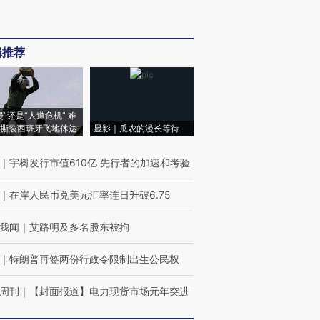
辑推荐
侵”还是“人道危机” 难
撕裂西班牙飞地休达
显影｜瓜农的漫长等待
｜
宇树发行市值610亿 先行者的加速和考验
｜
在岸人民币兑美元汇率连日升破6.75
我闻
｜
艾路明及多名股东被拘
｜
特朗普再签两份行政令限制出生公民权
周刊
｜
【封面报道】电力现货市场元年突进