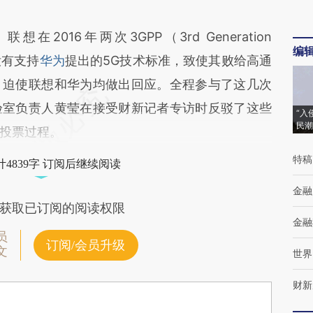
16年两次3GPP（3rd Generation
编
，没有支持
华为
提出的5G技术标准，致使其败给高通
，迫使联想和华为均做出回应。全程参与了这几次
验室负责人黄莹在接受财新记者专访时反驳了这些
“入
民潮
投票过程。
特稿
4839字 订阅后继续阅读
金融
获取已订阅的阅读权限
金融
员
订阅/会员升级
文
世界
财新