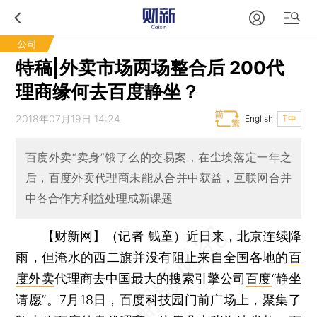
公司
特稿|外卖市场两场整合后 200代
理商缘何去百度静坐？
2018年07月19日 14:24
English
T中
百度外卖“卖身”饿了么的交易案，在尘埃落定一年之
后，百度外卖代理商未能从合并中获益，互联网合并
中各合作方利益处理成新课题
【财新网】（记者 钱童）
近日来，北京连续降
雨，但淹水的西二旗并没有阻止来自全国各地的
百
度外卖
代理商去中国最大的搜索引擎公司
百度
“静坐
请愿”。7月18日，百度科技园门前广场上，聚集了