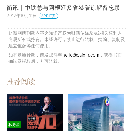
简讯｜中铁总与阿根廷多省签署谅解备忘录
2017年10月11日
APP打开
财新网所刊载内容之知识产权为财新传媒及/或相关权利人
专属所有或持有。未经许可，禁止进行转载、摘编、复制及
建立镜像等任何使用。
如有意愿转载，请发邮件至
hello@caixin.com
，获得书面
确认及授权后，方可转载。
推荐阅读
私房课