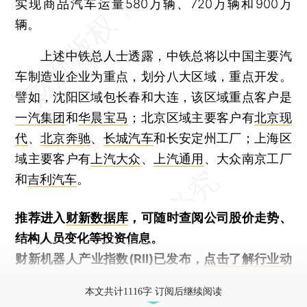
实现商品汽车运量580万辆、720万辆和900万
辆。
上述中铁总人士透露，中铁总将以中国主要汽
车制造业企业为重点，划分八大区域，重点开发。
譬如，沈阳区域包长春和大连，该区域重点客户是
一汽集团
和
华晨宝马
；北京区域主要客户有
北京现
代
、
北京奔驰
、
长城汽车
和长安定州工厂；上海区
域主要客户有
上汽大众
、
上汽通用
、大众南京工厂
和
吉利汽车
。
推荐进入
财新数据库
，可随时查阅公司股价走势、
结构人员变化等投资信息。
财新机器人产业指数(RII)已发布，
点击了解行业动
态
本文共计1116字 订阅后继续阅读