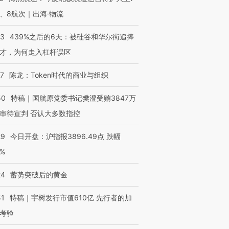
、8航次｜出海·物流
53
439%之后的6天：被硅谷和华尔街追捧
才，为何走入杠杆误区
07
陈龙：Token时代的商业与组织
50
特稿｜国航原党委书记樊澄受贿3847万
审待宣判 否认大多数指控
29
今日开盘：沪指报3896.49点 跌幅
0%
24
蓄势突破后的黄金
51
特稿｜宇树发行市值610亿 先行者的加
考验