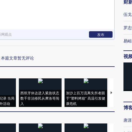
财
伍戈
罗志
新网观点
发布
易峘
视
本篇文章暂无评论
西班牙休达进入紧急状态
加沙上百万流离失所者困
视线｜HYR
纪录 当局
数千非法移民从摩洛哥闯
于“塑料烤箱” 高温引发健
术：是什么
外活动
入
康危机
心“花钱找虐
博
唐涯