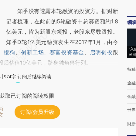
知乎没有透露本轮融资的投资方。据财新
记者梳理，在此前的5轮融资中总募资额约1.8
编
亿美元，皆为新股东领投，老股东尽数跟投。
知乎D轮1亿美元融资发生在2017年1月，由今
“入
、
搜狗
、
创新工场
、
赛富投资基金
、
启明创投
跟
民潮
投后估值10亿美元，跻身独角兽行列。
特稿
计974字 订阅后继续阅读
金融
获取已订阅的阅读权限
金融
员
世界
订阅/会员升级
文
财新