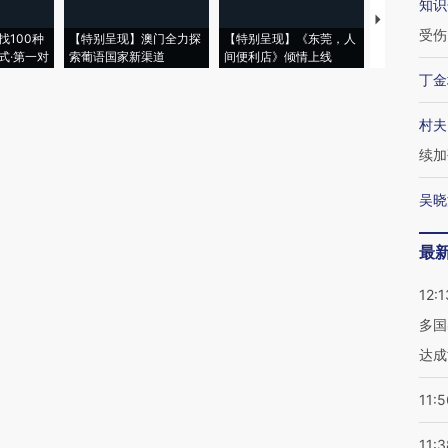
知识
【推广】走
受伤
找100种
【特别呈现】澳门全力探
【特别呈现】《东莞，人
会，让数智科
式·第一对
索葡语国家新渠道
间便利店》倾情上线
业
丁金
村夫
续加
吴晓
最
12:1
多国
达成
11:5
11:3