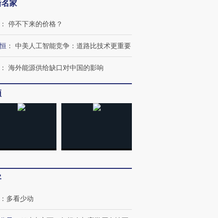
新名家
：
停不下来的价格？
恒
：
中美人工智能竞争：道路比技术更重要
：
海外能源供给缺口对中国的影响
频
OX的吸金
马航飞行员跨国走私7万
视线｜被称为“蟑螂”的印
让中产们甘
粒摇头丸 尿检体内含3种
度Z世代 用街头抗争将教
秘鲁纳斯
”？
毒品
育部长拱下台
13人遇难
客
：
多看少动