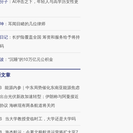
分子
：
AI冲击之下，年轻人与高学历女性更
进第四届链博
【商旅对话】华住集团
技“链”接产
【特别呈现】寻找100种
CFO：不靠规模取胜，华
【特别呈
有意思的生活方式·第三对
住三大增长引擎是什么？
有意思的
坤
：
耳闻目睹的几位律师
日记
：
长护险覆盖全国 筹资和服务给予将持
码
波
：
“沉睡”的10万亿元公积金
新文章
3
能源内参｜中东局势催化东南亚能源焦虑
出台光伏新政加速转型；伊朗称与阿曼接近
协议 海峡现有两条航道将关闭
6
当大学教授变临时工，大学还是大学吗
8
海杰航运：今夏北极航道运营将扩大至7