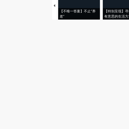
【不唯一答案】不止“养
【特别呈现】寻
老”
有意思的生活方