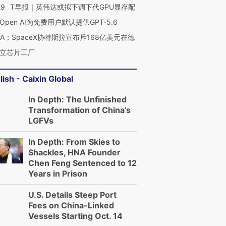
29
T早报｜英伟达或拟下调下代GPU显存配
Open AI为免费用户默认提供GPT-5.6
NA；SpaceX协特斯拉宣布斥168亿美元在德
立芯片工厂
lish - Caixin Global
In Depth: The Unfinished
Transformation of China’s
LGFVs
In Depth: From Skies to
Shackles, HNA Founder
Chen Feng Sentenced to 12
Years in Prison
U.S. Details Steep Port
Fees on China-Linked
Vessels Starting Oct. 14