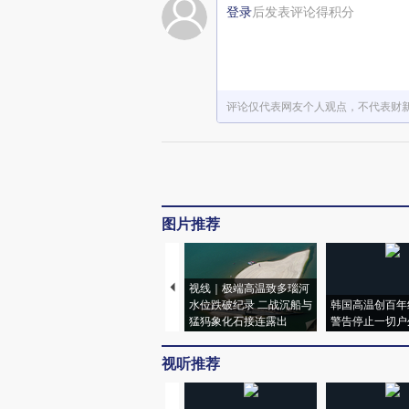
登录
后发表评论得积分
评论仅代表网友个人观点，不代表财
图片推荐
视线｜极端高温致多瑙河
水位跌破纪录 二战沉船与
韩国高温创百年
猛犸象化石接连露出
警告停止一切户
视听推荐