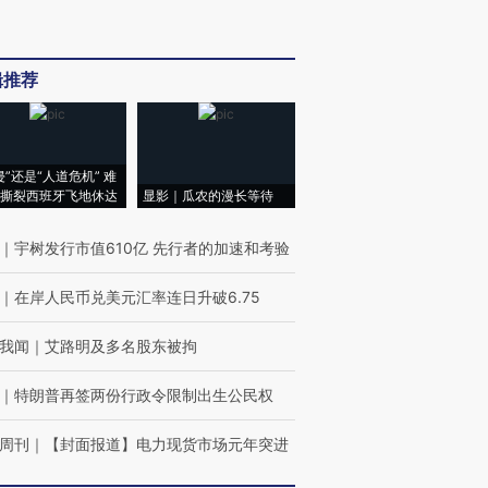
辑推荐
侵”还是“人道危机” 难
撕裂西班牙飞地休达
显影｜瓜农的漫长等待
｜
宇树发行市值610亿 先行者的加速和考验
｜
在岸人民币兑美元汇率连日升破6.75
我闻
｜
艾路明及多名股东被拘
｜
特朗普再签两份行政令限制出生公民权
周刊
｜
【封面报道】电力现货市场元年突进