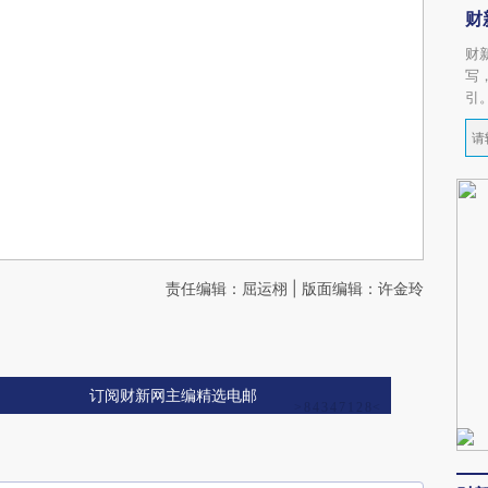
财
财
写
引
责任编辑：屈运栩 | 版面编辑：许金玲
订阅财新网主编精选电邮