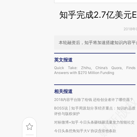
知乎完成2.7亿美元
2018年
本轮融资后，知乎将加速搭建知识内容平
英文报道
Quick Take: Zhihu, China’s Quora, Finds
Answers with $270 Million Funding
相关报道
2018内容平台除了给钱 还给创业者许了哪些愿？
BOSS说 | 知乎周源划分享经济重点：知识的品质
评价与版权保护
对标微博+知乎 今日头条砸钱砸流量发力智能社交
今日头条挖角知乎大V 协议含排他条款