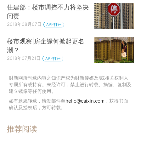
住建部：楼市调控不力将坚决
问责
2018年08月07日
APP打开
楼市观察|房企缘何掀起更名
潮？
2018年07月21日
APP打开
财新网所刊载内容之知识产权为财新传媒及/或相关权利人
专属所有或持有。未经许可，禁止进行转载、摘编、复制及
建立镜像等任何使用。
如有意愿转载，请发邮件至
hello@caixin.com
，获得书面
确认及授权后，方可转载。
推荐阅读