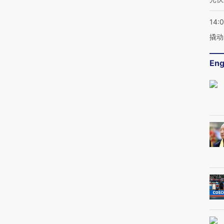
14:
撬动
Eng