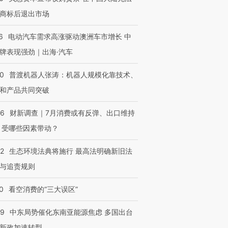
商标后退出市场
6
电动汽车需求高涨驱动澳洲车市增长 中
牌表现强劲｜出海·汽车
00
普渡机器人张涛：机器人规模化靠技术、
和产品共同突破
56
财新调查｜7月消费或有反弹、出口维持
 受哪些因素带动？
42
生态环境法典将施行 最高法明确新旧法
与追责规则
0
看空消费的“三大误区”
59
中东局势催化东南亚能源焦虑 多国出台
新政加速转型