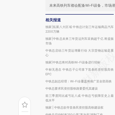
未来高铁列车都会配备Wi-Fi设备，市
相关报道
独家|拓展八大区域 中铁总计划三年运输商品汽车
2200万辆
独家|中铁总未来三年货运列车采购超千亿 将提振
市场
中铁总启动三年货运增量行动 大宗货物运输是重
心
独家|中铁总将对高铁Wi-Fi设备进行招标
中标无悬念 中铁总子公司拿下首条民资控股高铁
EPC
中铁总副总经理：Wi-Fi全覆盖将推广至全部高铁
中铁总要求民资控股铁路要委托其建设
前三季度同比减亏近八成 中铁总亏损降至史上最
低水平
独家 | 中铁总欲夺首条民资控股高铁建设权
中铁总启动时速250公里“复兴号”研制工作