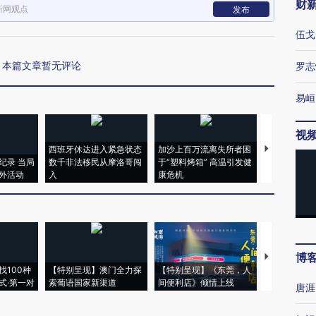
财
新网观点
发布
伍戈
本篇文章暂无评论
罗志
易峘
视
西班牙休达进入紧急状态
加沙上百万流离失所者困
视线｜HYR
纪录 当局
数千非法移民从摩洛哥闯
于“塑料烤箱” 高温引发健
术：是什么
外活动
入
康危机
心“花钱找虐
博
【推广】走
找100种
【特别呈现】澳门全力探
【特别呈现】《东莞，人
会，让数智科
式·第一对
索葡语国家新渠道
间便利店》倾情上线
业
唐涯