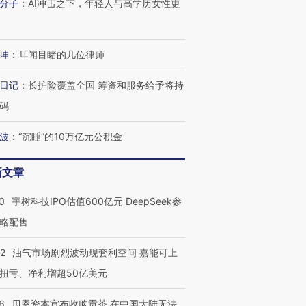
分子
：
AI冲击之下，年轻人与高学历女性更
坤
：
耳闻目睹的几位律师
日记
：
长护险覆盖全国 筹资和服务给予将持
码
波
：
“沉睡”的10万亿元公积金
新文章
0
宇树科技IPO估值600亿元 DeepSeek参
略配售
22
油气市场剧烈波动现套利空间 嘉能可上
扭亏、净利增超50亿美元
6
贝恩资本宣布收购贡茶 在中国大陆无法