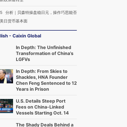
05
分析｜贝森特操盘稳日元，操作巧思能否
美日货币基本面
lish - Caixin Global
In Depth: The Unfinished
Transformation of China’s
LGFVs
In Depth: From Skies to
Shackles, HNA Founder
Chen Feng Sentenced to 12
Years in Prison
U.S. Details Steep Port
Fees on China-Linked
Vessels Starting Oct. 14
The Shady Deals Behind a