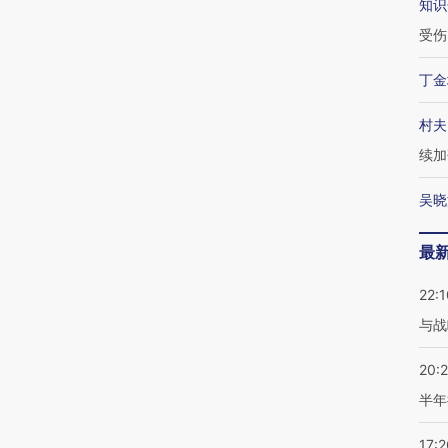
知识
受伤
丁金
村夫
续加
吴晓
最
22:1
与战
20:
半年
17:2