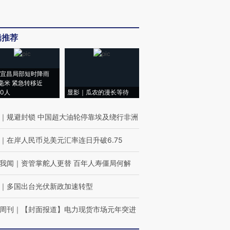
辑推荐
宜昌局部短时降雨
8毫米 紧急转移近
00人
显影｜瓜农的漫长等待
｜
规避封锁 中国超大油轮停靠埃及绕行非洲
｜
在岸人民币兑美元汇率连日升破6.75
我闻
｜
资管掌舵人更替 百年人寿僵局何解
｜
多国出台光伏新政加速转型
周刊
｜
【封面报道】电力现货市场元年突进