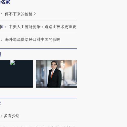
新名家
：
停不下来的价格？
恒
：
中美人工智能竞争：道路比技术更重要
：
海外能源供给缺口对中国的影响
频
OX的吸金
马航飞行员跨国走私7万
视线｜被称为“蟑螂”的印
让中产们甘
粒摇头丸 尿检体内含3种
度Z世代 用街头抗争将教
秘鲁纳斯
”？
毒品
育部长拱下台
13人遇难
客
进第四届链博
【商旅对话】华住集团
技“链”接产
【特别呈现】寻找100种
CFO：不靠规模取胜，华
【特别呈
有意思的生活方式·第三对
住三大增长引擎是什么？
有意思的
：
多看少动