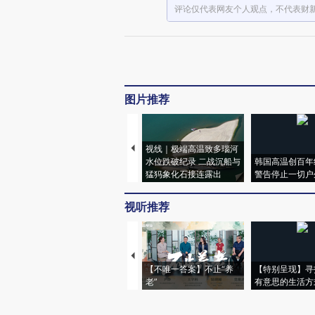
评论仅代表网友个人观点，不代表财
图片推荐
视线｜极端高温致多瑙河
水位跌破纪录 二战沉船与
韩国高温创百年
猛犸象化石接连露出
警告停止一切户
视听推荐
【不唯一答案】不止“养
【特别呈现】寻
老”
有意思的生活方