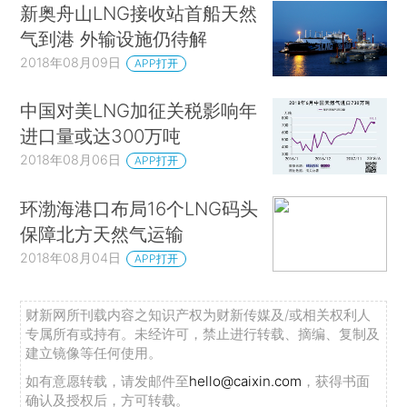
新奥舟山LNG接收站首船天然
气到港 外输设施仍待解
2018年08月09日
APP打开
中国对美LNG加征关税影响年
进口量或达300万吨
2018年08月06日
APP打开
环渤海港口布局16个LNG码头
保障北方天然气运输
2018年08月04日
APP打开
财新网所刊载内容之知识产权为财新传媒及/或相关权利人
专属所有或持有。未经许可，禁止进行转载、摘编、复制及
建立镜像等任何使用。
如有意愿转载，请发邮件至
hello@caixin.com
，获得书面
确认及授权后，方可转载。