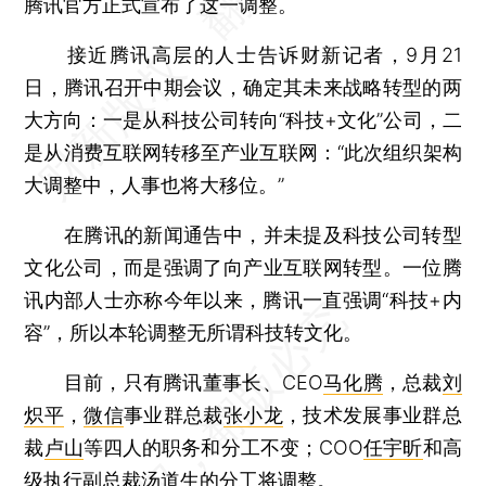
腾讯官方正式宣布了这一调整。
接近腾讯高层的人士告诉财新记者，9月21
日，腾讯召开中期会议，确定其未来战略转型的两
大方向：一是从科技公司转向“科技+文化”公司，二
是从消费互联网转移至产业互联网：“此次组织架构
大调整中，人事也将大移位。”
在腾讯的新闻通告中，并未提及科技公司转型
文化公司，而是强调了向产业互联网转型。一位腾
讯内部人士亦称今年以来，腾讯一直强调“科技+内
容”，所以本轮调整无所谓科技转文化。
目前，只有腾讯董事长、CEO
马化腾
，总裁
刘
炽平
，
微信
事业群总裁
张小龙
，技术发展事业群总
裁
卢山
等四人的职务和分工不变；COO
任宇昕
和高
级执行副总裁
汤道生
的分工将调整。