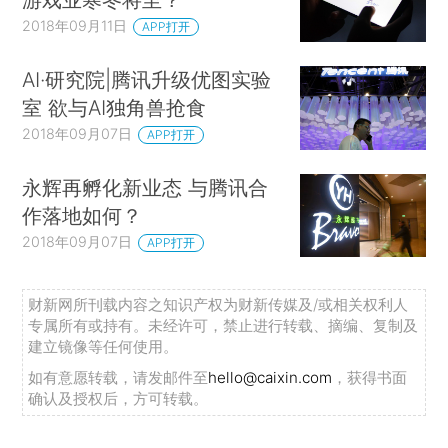
2018年09月11日
APP打开
AI·研究院|腾讯升级优图实验
室 欲与AI独角兽抢食
2018年09月07日
APP打开
永辉再孵化新业态 与腾讯合
作落地如何？
2018年09月07日
APP打开
财新网所刊载内容之知识产权为财新传媒及/或相关权利人
专属所有或持有。未经许可，禁止进行转载、摘编、复制及
建立镜像等任何使用。
如有意愿转载，请发邮件至
hello@caixin.com
，获得书面
确认及授权后，方可转载。