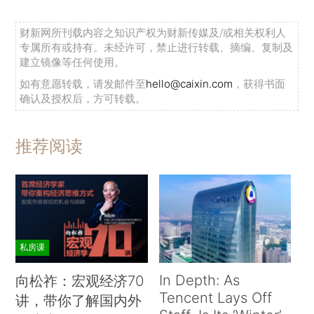
财新网所刊载内容之知识产权为财新传媒及/或相关权利人
专属所有或持有。未经许可，禁止进行转载、摘编、复制及
建立镜像等任何使用。
如有意愿转载，请发邮件至
hello@caixin.com
，获得书面
确认及授权后，方可转载。
推荐阅读
私房课
In Depth: As
向松祚：宏观经济70
Tencent Lays Off
讲，带你了解国内外