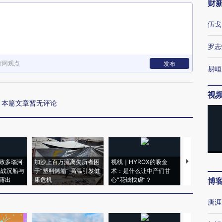
财
伍戈
罗志
新网观点
发布
易峘
视
本篇文章暂无评论
致多瑙河
加沙上百万流离失所者困
视线｜HYROX的吸金
马航飞行员
二战沉船与
于“塑料烤箱” 高温引发健
术：是什么让中产们甘
粒摇头丸 尿
露出
康危机
心“花钱找虐”？
毒品
博
唐涯