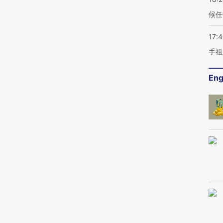
候任
17:
手祖
Eng