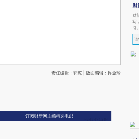
财
财
写
引
责任编辑：郭琼 | 版面编辑：许金玲
订阅财新网主编精选电邮