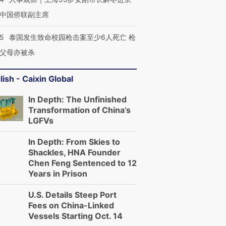
中国侨联副主席
45
泰国发生致命校园枪击案至少6人死亡 枪
父母亦被杀
lish - Caixin Global
In Depth: The Unfinished
Transformation of China’s
LGFVs
In Depth: From Skies to
Shackles, HNA Founder
Chen Feng Sentenced to 12
Years in Prison
U.S. Details Steep Port
Fees on China-Linked
Vessels Starting Oct. 14