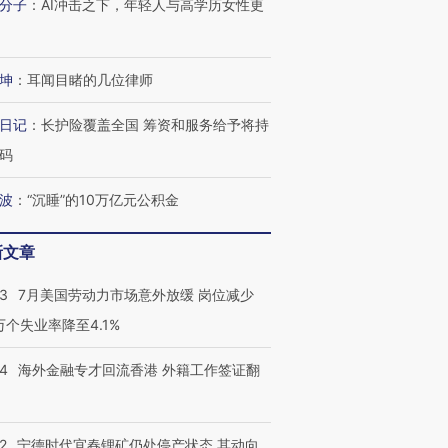
分子
：
AI冲击之下，年轻人与高学历女性更
进第四届链博
【商旅对话】华住集团
技“链”接产
【特别呈现】寻找100种
CFO：不靠规模取胜，华
【特别呈
有意思的生活方式·第三对
住三大增长引擎是什么？
有意思的
坤
：
耳闻目睹的几位律师
日记
：
长护险覆盖全国 筹资和服务给予将持
码
波
：
“沉睡”的10万亿元公积金
新文章
43
7月美国劳动力市场意外放缓 岗位减少
3万个失业率降至4.1%
14
海外金融专才回流香港 外籍工作签证翻
2
宁德时代宜春锂矿仍处停产状态 其动向