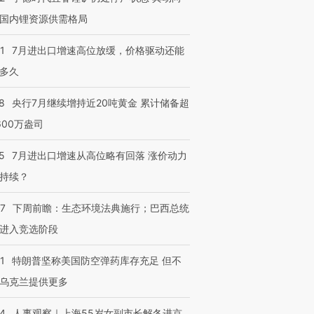
国内锂资源供需格局
1
7月进出口增速高位放缓，价格驱动还能
多久
8
央行7月继续增持近20吨黄金 累计储备超
600万盎司
5
7月进出口增速从高位略有回落 涨价动力
持续？
07
下周前瞻：生态环境法典施行；巴西总统
进入竞选阶段
1
特朗普坚称美国防空弹药库存充足 但不
乌克兰提供更多
24
人事观察｜上海55岁女副市长解冬进京