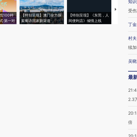
知识
【推广】走
受伤
找100种
【特别呈现】澳门全力探
【特别呈现】《东莞，人
会，让数智科
式·第一对
索葡语国家新渠道
间便利店》倾情上线
业
丁金
村夫
续加
吴晓
最
21:
2.
20:
倍
20:1