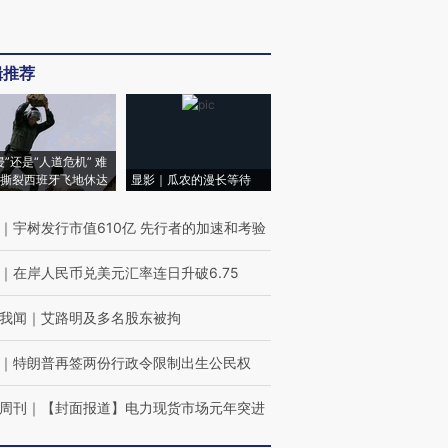
辑推荐
侵”还是“人道危机” 难
撕裂西班牙飞地休达
显影｜瓜农的漫长等待
｜
宇树发行市值610亿 先行者的加速和考验
｜
在岸人民币兑美元汇率连日升破6.75
我闻
｜
艾路明及多名股东被拘
｜
特朗普再签两份行政令限制出生公民权
周刊
｜
【封面报道】电力现货市场元年突进