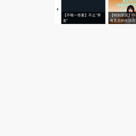
【不唯一答案】不止“养
【特别呈现】寻
老”
有意思的生活方