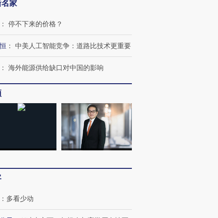
新名家
：
停不下来的价格？
恒
：
中美人工智能竞争：道路比技术更重要
：
海外能源供给缺口对中国的影响
频
跨国走私7万
视线｜被称为“蟑螂”的印
视线｜“入侵”还是“人道危
检体内含3种
度Z世代 用街头抗争将教
机”？难民潮撕裂西班牙
秘鲁纳斯
客
育部长拱下台
飞地休达
13人遇难
：
多看少动