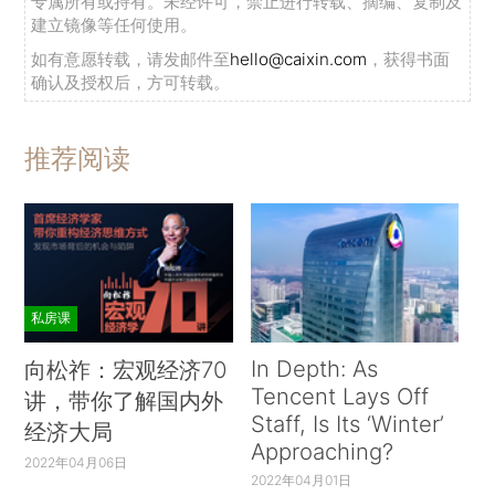
专属所有或持有。未经许可，禁止进行转载、摘编、复制及
建立镜像等任何使用。
如有意愿转载，请发邮件至
hello@caixin.com
，获得书面
确认及授权后，方可转载。
推荐阅读
私房课
In Depth: As
向松祚：宏观经济70
Tencent Lays Off
讲，带你了解国内外
Staff, Is Its ‘Winter’
经济大局
Approaching?
2022年04月06日
2022年04月01日