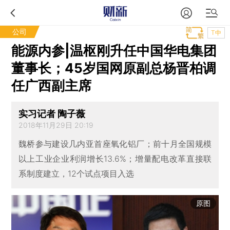
公司
T中
能源内参|温枢刚升任中国华电集团
董事长；45岁国网原副总杨晋柏调
任广西副主席
实习记者 陶子薇
2018年11月29日 20:19
魏桥参与建设几内亚首座氧化铝厂；前十月全国规模
以上工业企业利润增长13.6%；增量配电改革直接联
系制度建立，12个试点项目入选
原图