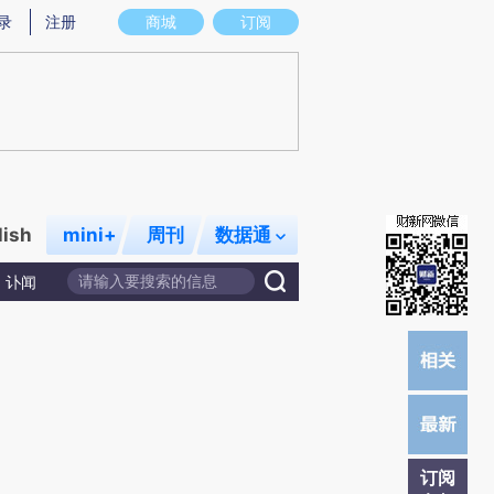
录
注册
商城
订阅
lish
mini+
周刊
数据通
讣闻
订阅