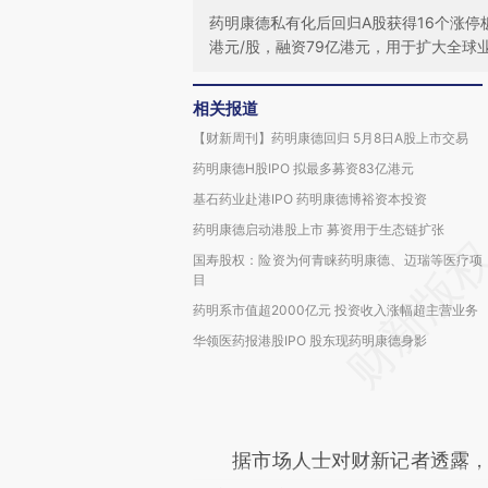
药明康德私有化后回归A股获得16个涨停
港元/股，融资79亿港元，用于扩大全
相关报道
【财新周刊】药明康德回归 5月8日A股上市交易
药明康德H股IPO 拟最多募资83亿港元
基石药业赴港IPO 药明康德博裕资本投资
药明康德启动港股上市 募资用于生态链扩张
国寿股权：险资为何青睐药明康德、迈瑞等医疗项
目
药明系市值超2000亿元 投资收入涨幅超主营业务
华领医药报港股IPO 股东现药明康德身影
据市场人士对财新记者透露，药明