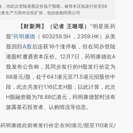
板，但此次登陆港股定价低于预期，被资本压低发行价至68
球业务生产力和外生性扩张，包括收购同类公司
【财新网】（记者 王璐瑶）
“明星医药
股”
药明康德
（ 603259.SH ，2359.HK）从美
股回归
A股
后连获16个涨停板，但在同步登陆
港股时遭遇资本压价。12月7日，药明康德在A
股发布公告称，其同步发行的H股发行价定为
68港元/股，处于64.1港元至71.5港元招股价中
段，此次共发行1.16亿支H股，以此计算，此次
H股融资额为78.88亿港元，药明康德暂时没有
披露基石投资者、认购情况等信息。
康德此前将发行价定在90港元/股至110港元/