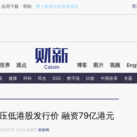
登
应用下载
帮助
网上有害信息举报专区
世界
观点
博客
图片
视频
Eng
源
健康
环科
民生
ESG
数字说
比较
中国改革
专题
压低港股发行价 融资79亿港元
12月07日 21:02 来源于
财新网