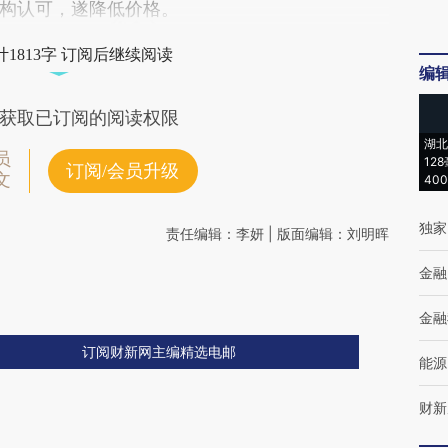
构认可，遂降低价格。
1813字 订阅后继续阅读
编
获取已订阅的阅读权限
湖北
员
12
订阅/会员升级
文
40
独家
责任编辑：李妍 | 版面编辑：刘明晖
金融
金融
订阅财新网主编精选电邮
能源
财新