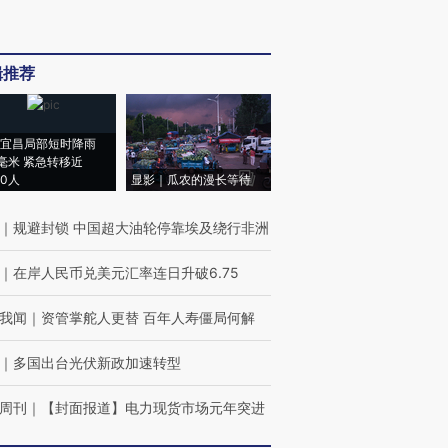
辑推荐
宜昌局部短时降雨
8毫米 紧急转移近
00人
显影｜瓜农的漫长等待
｜
规避封锁 中国超大油轮停靠埃及绕行非洲
｜
在岸人民币兑美元汇率连日升破6.75
我闻
｜
资管掌舵人更替 百年人寿僵局何解
｜
多国出台光伏新政加速转型
周刊
｜
【封面报道】电力现货市场元年突进