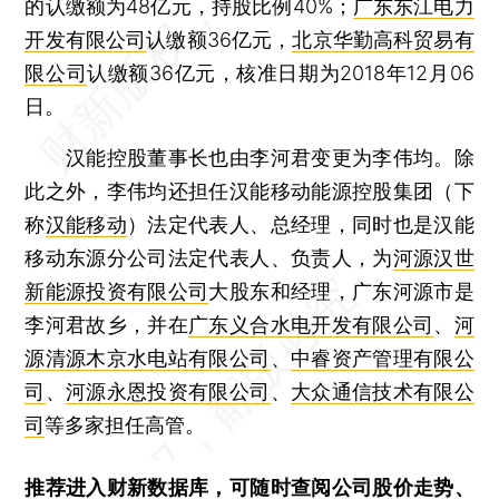
的认缴额为48亿元，持股比例40%；
广东东江电力
开发有限公司
认缴额36亿元，
北京华勤高科贸易有
限公司
认缴额36亿元，核准日期为2018年12月06
日。
汉能控股董事长也由李河君变更为李伟均。除
此之外，李伟均还担任汉能移动能源控股集团（下
称
汉能移动
）法定代表人、总经理，同时也是汉能
移动东源分公司法定代表人、负责人，为
河源汉世
新能源投资有限公司
大股东和经理，广东河源市是
李河君故乡，并在
广东义合水电开发有限公司
、
河
源清源木京水电站有限公司
、
中睿资产管理有限公
司
、
河源永恩投资有限公司
、
大众通信技术有限公
司
等多家担任高管。
推荐进入
财新数据库
，可随时查阅公司股价走势、