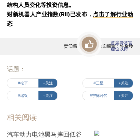
结构人员变化等投资信息。
财新机器人产业指数(RII)已发布，
点击了解行业动
态
首席赞赏官
责任编辑：贺信 | 版面编辑：许金玲
虚位以待
话题：
#松下
+关注
#三星
+关注
#瑞银
+关注
#宁德时代
+关注
相关阅读
汽车动力电池黑马摔回低谷