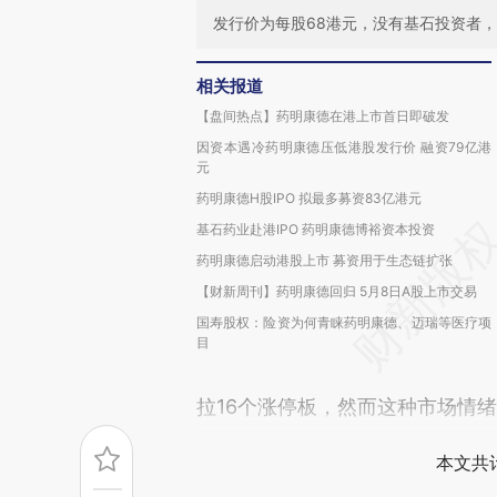
发行价为每股68港元，没有基石投资者，
相关报道
【盘间热点】药明康德在港上市首日即破发
因资本遇冷药明康德压低港股发行价 融资79亿港
元
药明康德H股IPO 拟最多募资83亿港元
基石药业赴港IPO 药明康德博裕资本投资
药明康德启动港股上市 募资用于生态链扩张
【财新周刊】药明康德回归 5月8日A股上市交易
国寿股权：险资为何青睐药明康德、迈瑞等医疗项
目
拉16个涨停板，然而这种市场情绪
本文共计