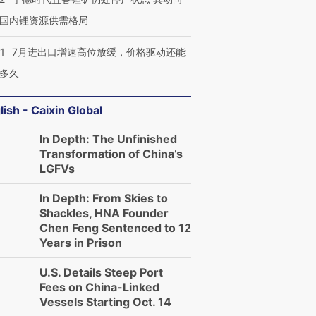
国内锂资源供需格局
1
7月进出口增速高位放缓，价格驱动还能
多久
lish - Caixin Global
In Depth: The Unfinished
Transformation of China’s
LGFVs
In Depth: From Skies to
Shackles, HNA Founder
Chen Feng Sentenced to 12
Years in Prison
U.S. Details Steep Port
Fees on China-Linked
Vessels Starting Oct. 14