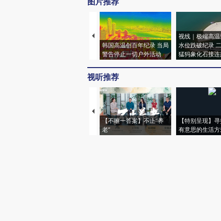
图片推荐
视线｜极端高温
韩国高温创百年纪录 当局
水位跌破纪录 
警告停止一切户外活动
猛犸象化石接连
视听推荐
【不唯一答案】不止“养
【特别呈现】寻
老”
有意思的生活方