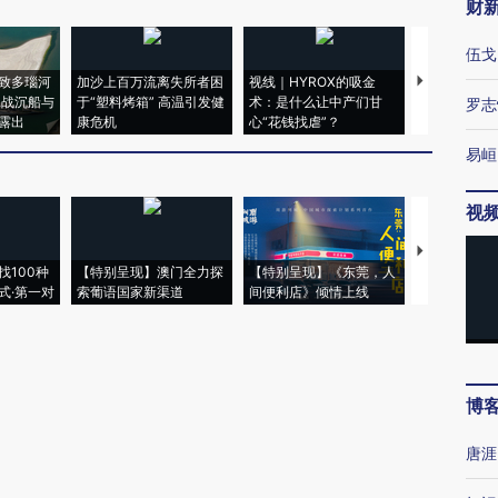
财
伍戈
致多瑙河
加沙上百万流离失所者困
视线｜HYROX的吸金
马航飞行员
二战沉船与
于“塑料烤箱” 高温引发健
术：是什么让中产们甘
粒摇头丸 尿
罗志
露出
康危机
心“花钱找虐”？
毒品
易峘
视
【推广】走
找100种
【特别呈现】澳门全力探
【特别呈现】《东莞，人
会，让数智科
式·第一对
索葡语国家新渠道
间便利店》倾情上线
业
博
唐涯