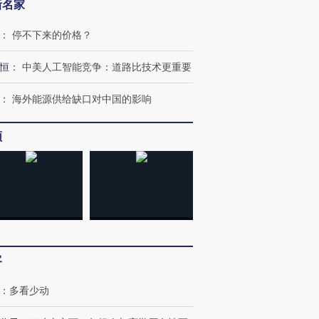
新名家
：
停不下来的价格？
跨国走私7万
视线｜被称为“蟑螂”的印
视线｜“入侵”还是“人道危
检体内含3种
度Z世代 用街头抗争将教
机”？难民潮撕裂西班牙
秘鲁纳斯
恒
：
中美人工智能竞争：道路比技术更重要
育部长拱下台
飞地休达
13人遇难
：
海外能源供给缺口对中国的影响
频
进第四届链博
【商旅对话】华住集团
技“链”接产
【特别呈现】寻找100种
CFO：不靠规模取胜，华
【特别呈
有意思的生活方式·第三对
住三大增长引擎是什么？
有意思的
客
：
多看少动