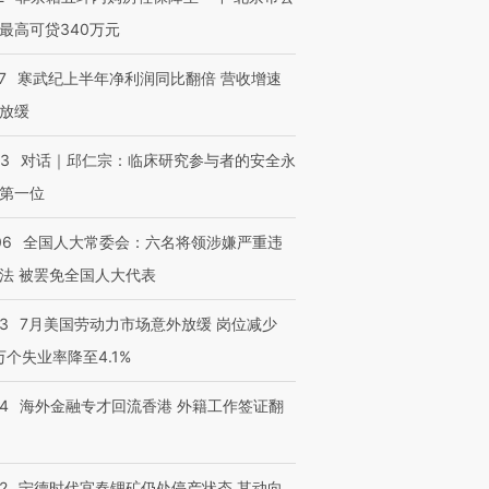
最高可贷340万元
7
寒武纪上半年净利润同比翻倍 营收增速
放缓
53
对话｜邱仁宗：临床研究参与者的安全永
第一位
06
全国人大常委会：六名将领涉嫌严重违
法 被罢免全国人大代表
43
7月美国劳动力市场意外放缓 岗位减少
3万个失业率降至4.1%
14
海外金融专才回流香港 外籍工作签证翻
2
宁德时代宜春锂矿仍处停产状态 其动向