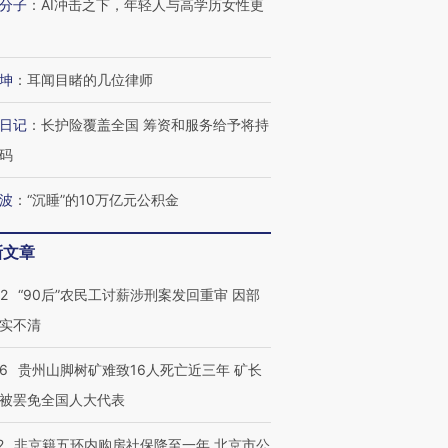
分子
：
AI冲击之下，年轻人与高学历女性更
坤
：
耳闻目睹的几位律师
日记
：
长护险覆盖全国 筹资和服务给予将持
码
波
：
“沉睡”的10万亿元公积金
新文章
32
“90后”农民工讨薪涉刑案发回重审 因部
实不清
36
贵州山脚树矿难致16人死亡近三年 矿长
被罢免全国人大代表
2
非京籍五环内购房社保降至一年 北京市公