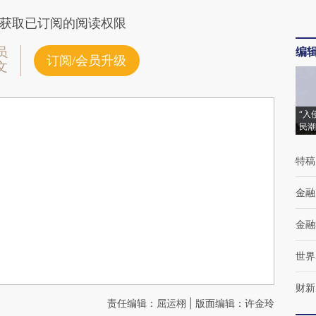
获取已订阅的阅读权限
编
员
订阅/会员升级
文
“入
民潮
特稿
金融
金融
世界
财新
责任编辑：屈运栩 | 版面编辑：许金玲