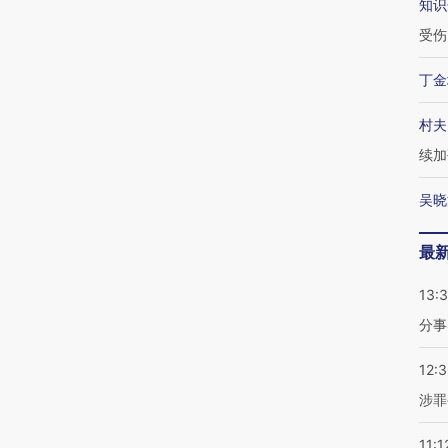
知识
受伤
丁金
村夫
续加
吴晓
最
13:
分事
12:
涉罪
11:1