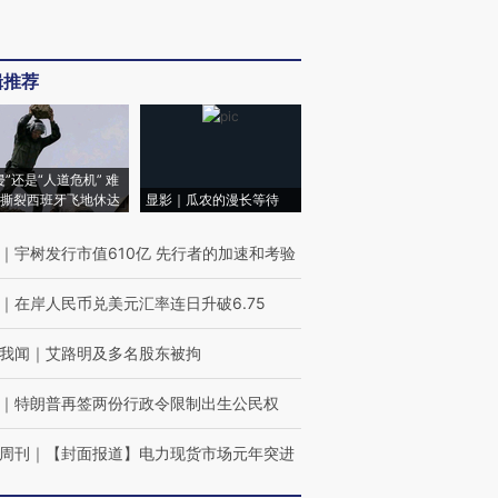
辑推荐
侵”还是“人道危机” 难
撕裂西班牙飞地休达
显影｜瓜农的漫长等待
｜
宇树发行市值610亿 先行者的加速和考验
｜
在岸人民币兑美元汇率连日升破6.75
我闻
｜
艾路明及多名股东被拘
｜
特朗普再签两份行政令限制出生公民权
周刊
｜
【封面报道】电力现货市场元年突进