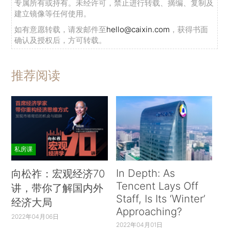
专属所有或持有。未经许可，禁止进行转载、摘编、复制及
建立镜像等任何使用。
如有意愿转载，请发邮件至
hello@caixin.com
，获得书面
确认及授权后，方可转载。
推荐阅读
私房课
In Depth: As
向松祚：宏观经济70
Tencent Lays Off
讲，带你了解国内外
Staff, Is Its ‘Winter’
经济大局
Approaching?
2022年04月06日
2022年04月01日