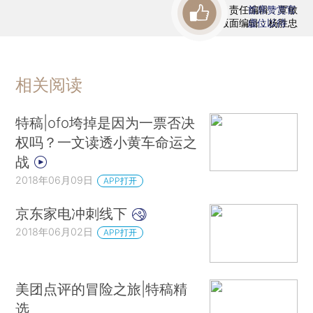
责任编辑：覃敏
首席赞赏官
版面编辑：杨胜忠
虚位以待
相关阅读
特稿|ofo垮掉是因为一票否决
权吗？一文读透小黄车命运之
战
2018年06月09日
APP打开
京东家电冲刺线下
2018年06月02日
APP打开
美团点评的冒险之旅|特稿精
选