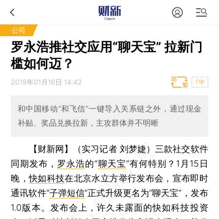
公司
罗永浩推社交应用“聊天宝” 拉新门
槛如何迈？
2019年01月16日 14:42
T中
和中国移动“和飞信”一键导入关系链之外，通过现金
补贴、奖品兑换拉新，主攻群体并不明晰
【财新网】（实习记者 刘梦婕）
三款社交软件
同期发布，
罗永浩
的“
聊天宝
”有何特别？1月15日
晚，
快如科技
在北京水立方举行发布会，宣布即时
通讯软件“
子弹短信
”正式升级更名为“聊天宝”，发布
1.0版本。发布会上，许久未露面的快如科技投资