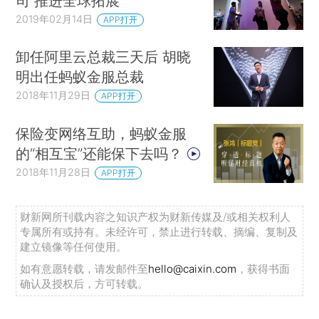
司 推进全球拓展
2019年02月14日
APP打开
卸任阿里云总裁三天后 胡晓
明出任蚂蚁金服总裁
2018年11月29日
APP打开
保险变网络互助，蚂蚁金服
的“相互宝”还能保下去吗？
2018年11月28日
APP打开
财新网所刊载内容之知识产权为财新传媒及/或相关权利人
专属所有或持有。未经许可，禁止进行转载、摘编、复制及
建立镜像等任何使用。
如有意愿转载，请发邮件至
hello@caixin.com
，获得书面
确认及授权后，方可转载。