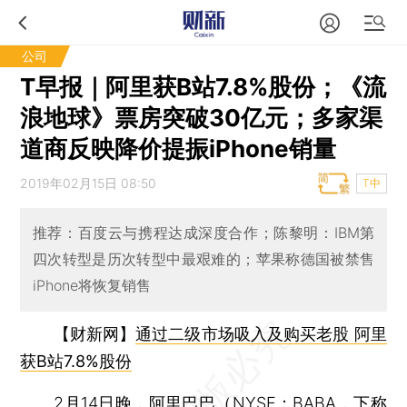
公司
T早报｜阿里获B站7.8%股份；《流
浪地球》票房突破30亿元；多家渠
道商反映降价提振iPhone销量
2019年02月15日 08:50
T中
推荐：百度云与携程达成深度合作；陈黎明：IBM第
四次转型是历次转型中最艰难的；苹果称德国被禁售
iPhone将恢复销售
【财新网】
通过二级市场吸入及购买老股 阿里
获B站7.8%股份
2月14日晚，阿里巴巴（NYSE：BABA，下称