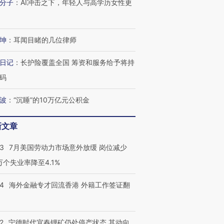
分子
：
AI冲击之下，年轻人与高学历女性更
技“链”接产
【特别呈现】寻找100种
CFO：不靠规模取胜，华
【特别呈
有意思的生活方式·第三对
住三大增长引擎是什么？
有意思的
坤
：
耳闻目睹的几位律师
日记
：
长护险覆盖全国 筹资和服务给予将持
码
波
：
“沉睡”的10万亿元公积金
新文章
43
7月美国劳动力市场意外放缓 岗位减少
3万个失业率降至4.1%
14
海外金融专才回流香港 外籍工作签证翻
2
宁德时代宜春锂矿仍处停产状态 其动向