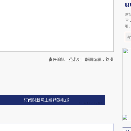
财
财
写
引
责任编辑：范若虹 | 版面编辑：刘潇
订阅财新网主编精选电邮