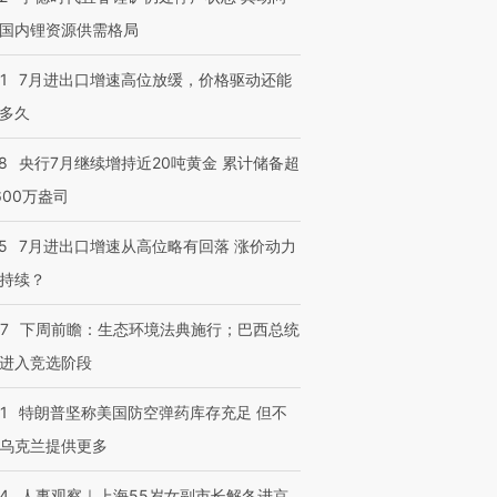
国内锂资源供需格局
1
7月进出口增速高位放缓，价格驱动还能
多久
8
央行7月继续增持近20吨黄金 累计储备超
600万盎司
5
7月进出口增速从高位略有回落 涨价动力
持续？
07
下周前瞻：生态环境法典施行；巴西总统
进入竞选阶段
1
特朗普坚称美国防空弹药库存充足 但不
乌克兰提供更多
24
人事观察｜上海55岁女副市长解冬进京