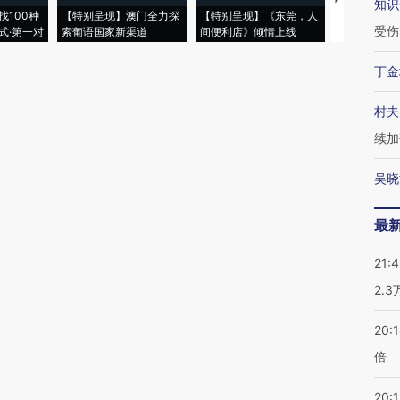
知识
找100种
【特别呈现】澳门全力探
【特别呈现】《东莞，人
会，让数智科
受伤
式·第一对
索葡语国家新渠道
间便利店》倾情上线
业
丁金
村夫
续加
吴晓
最
21:
2.
20:
倍
20:1