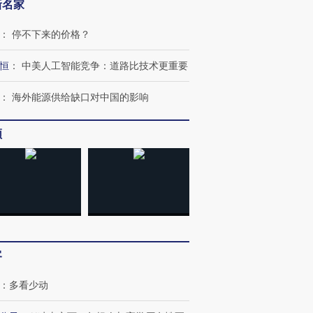
新名家
：
停不下来的价格？
恒
：
中美人工智能竞争：道路比技术更重要
：
海外能源供给缺口对中国的影响
频
跨国走私7万
视线｜被称为“蟑螂”的印
视线｜“入侵”还是“人道危
检体内含3种
度Z世代 用街头抗争将教
机”？难民潮撕裂西班牙
秘鲁纳斯
育部长拱下台
飞地休达
13人遇难
客
：
多看少动
进第四届链博
【商旅对话】华住集团