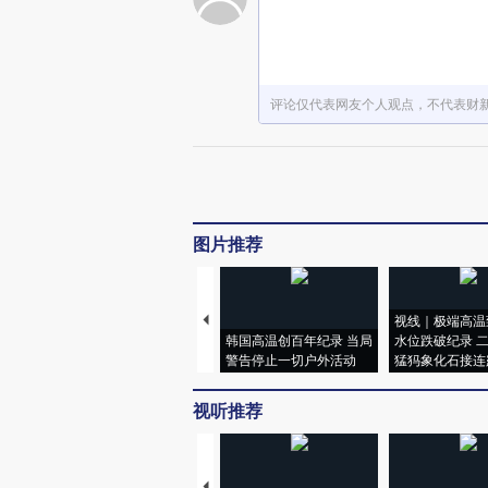
评论仅代表网友个人观点，不代表财
图片推荐
视线｜极端高温
韩国高温创百年纪录 当局
水位跌破纪录 
警告停止一切户外活动
猛犸象化石接连
视听推荐