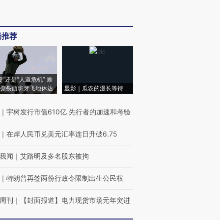
辑推荐
侵”还是“人道危机” 难
撕裂西班牙飞地休达
显影｜瓜农的漫长等待
｜
宇树发行市值610亿 先行者的加速和考验
｜
在岸人民币兑美元汇率连日升破6.75
我闻
｜
艾路明及多名股东被拘
｜
特朗普再签两份行政令限制出生公民权
周刊
｜
【封面报道】电力现货市场元年突进