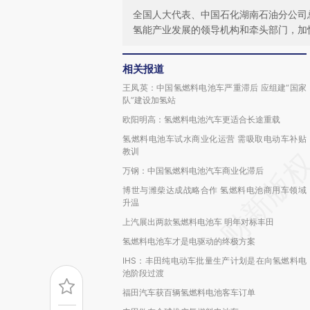
全国人大代表、中国石化湖南石油分公司
氢能产业发展的领导机构和牵头部门，加
相关报道
王凤英：中国氢燃料电池车严重滞后 应组建“国家
队”建设加氢站
欧阳明高：氢燃料电池汽车更适合长途重载
氢燃料电池车试水商业化运营 需吸取电动车补贴
教训
万钢：中国氢燃料电池汽车商业化滞后
博世与潍柴达成战略合作 氢燃料电池商用车领域
升温
上汽展出两款氢燃料电池车 明年对标丰田
氢燃料电池车才是电驱动的终极方案
IHS：丰田纯电动车批量生产计划是在向氢燃料电
池阶段过渡
福田汽车获百辆氢燃料电池客车订单