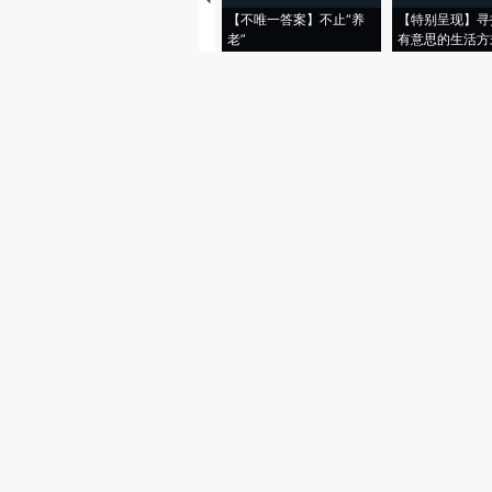
【不唯一答案】不止“养
【特别呈现】寻
老”
有意思的生活方