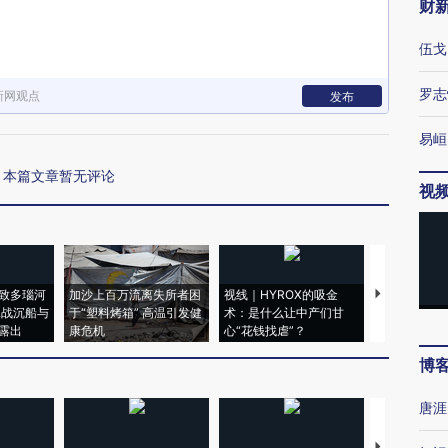
财
伍戈
罗志
新网观点
发布
易峘
本篇文章暂无评论
视
致多瑙河
加沙上百万流离失所者困
视线｜HYROX的吸金
马航飞行员
二战沉船与
于“塑料烤箱” 高温引发健
术：是什么让中产们甘
粒摇头丸 尿
露出
康危机
心“花钱找虐”？
毒品
博
唐涯
【推广】走