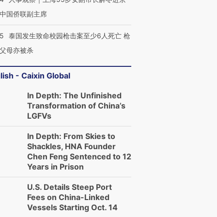
中国侨联副主席
45
泰国发生致命校园枪击案至少6人死亡 枪
父母亦被杀
lish - Caixin Global
In Depth: The Unfinished
Transformation of China’s
LGFVs
In Depth: From Skies to
Shackles, HNA Founder
Chen Feng Sentenced to 12
Years in Prison
U.S. Details Steep Port
Fees on China-Linked
Vessels Starting Oct. 14