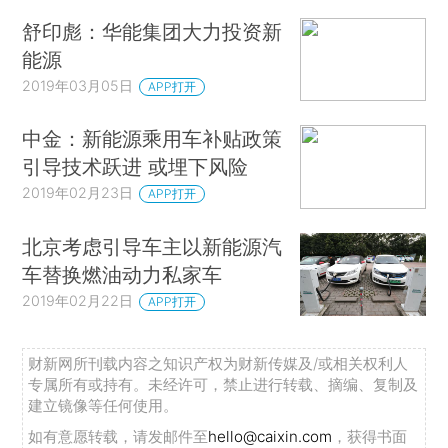
舒印彪：华能集团大力投资新
能源
2019年03月05日
APP打开
中金：新能源乘用车补贴政策
引导技术跃进 或埋下风险
2019年02月23日
APP打开
北京考虑引导车主以新能源汽
车替换燃油动力私家车
2019年02月22日
APP打开
财新网所刊载内容之知识产权为财新传媒及/或相关权利人
专属所有或持有。未经许可，禁止进行转载、摘编、复制及
建立镜像等任何使用。
如有意愿转载，请发邮件至
hello@caixin.com
，获得书面