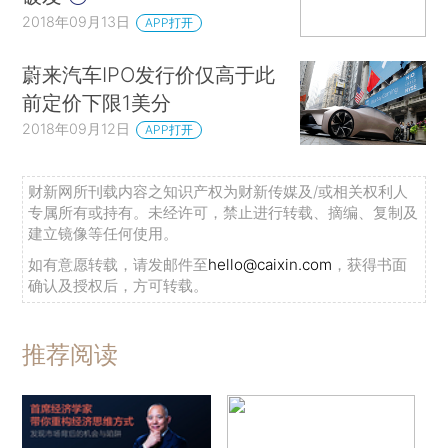
2018年09月13日
APP打开
蔚来汽车IPO发行价仅高于此
前定价下限1美分
2018年09月12日
APP打开
财新网所刊载内容之知识产权为财新传媒及/或相关权利人
专属所有或持有。未经许可，禁止进行转载、摘编、复制及
建立镜像等任何使用。
如有意愿转载，请发邮件至
hello@caixin.com
，获得书面
确认及授权后，方可转载。
推荐阅读