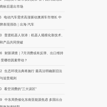
商标后退出市场
6
电动汽车需求高涨驱动澳洲车市增长 中
牌表现强劲｜出海·汽车
00
普渡机器人张涛：机器人规模化靠技术、
和产品共同突破
56
财新调查｜7月消费或有反弹、出口维持
 受哪些因素带动？
42
生态环境法典将施行 最高法明确新旧法
与追责规则
0
看空消费的“三大误区”
59
中东局势催化东南亚能源焦虑 多国出台
新政加速转型