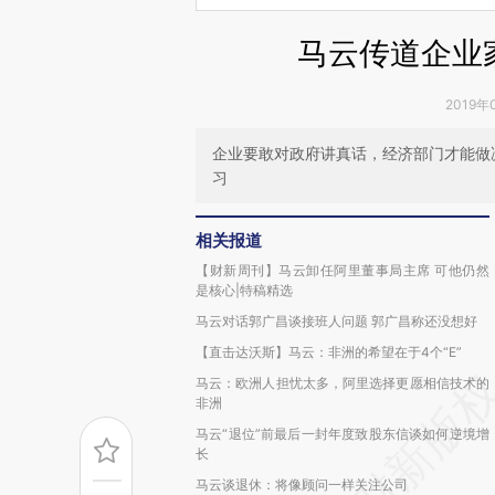
马云传道企业
2019年
企业要敢对政府讲真话，经济部门才能做
习
相关报道
【财新周刊】马云卸任阿里董事局主席 可他仍然
是核心|特稿精选
马云对话郭广昌谈接班人问题 郭广昌称还没想好
【直击达沃斯】马云：非洲的希望在于4个“E”
马云：欧洲人担忧太多，阿里选择更愿相信技术的
非洲
马云“退位”前最后一封年度致股东信谈如何逆境增
长
马云谈退休：将像顾问一样关注公司