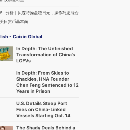
05
分析｜贝森特操盘稳日元，操作巧思能否
美日货币基本面
lish - Caixin Global
In Depth: The Unfinished
Transformation of China’s
LGFVs
In Depth: From Skies to
Shackles, HNA Founder
Chen Feng Sentenced to 12
Years in Prison
U.S. Details Steep Port
Fees on China-Linked
Vessels Starting Oct. 14
The Shady Deals Behind a