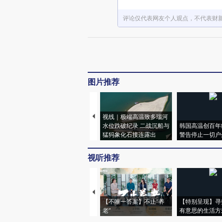
评论仅代表网友个人观点，不代表财
图片推荐
视线｜极端高温致多瑙河
水位跌破纪录 二战沉船与
韩国高温创百年
猛犸象化石接连露出
警告停止一切户
视听推荐
【不唯一答案】不止“养
【特别呈现】寻
老”
有意思的生活方