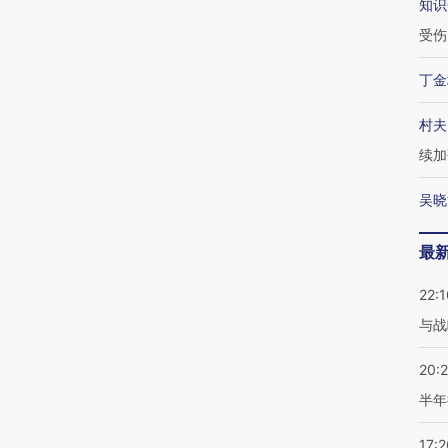
知识
受伤
丁金
村夫
续加
吴晓
最
22:1
与战
20:
半年
17:2