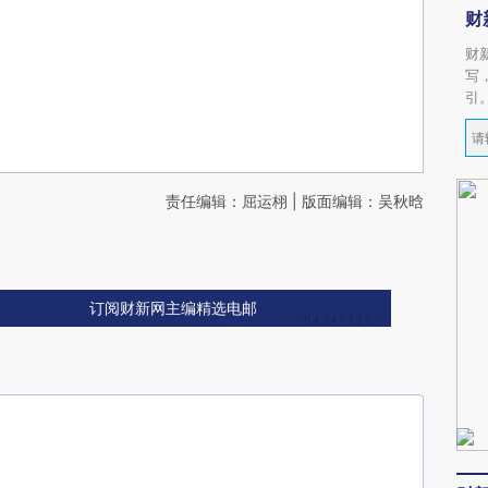
财
财
写
引
责任编辑：屈运栩 | 版面编辑：吴秋晗
订阅财新网主编精选电邮