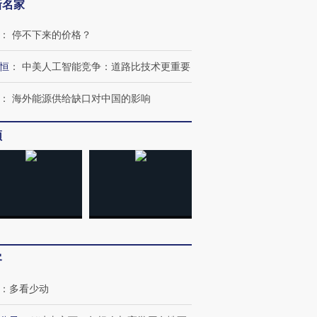
新名家
：
停不下来的价格？
恒
：
中美人工智能竞争：道路比技术更重要
：
海外能源供给缺口对中国的影响
频
OX的吸金
马航飞行员跨国走私7万
视线｜被称为“蟑螂”的印
让中产们甘
粒摇头丸 尿检体内含3种
度Z世代 用街头抗争将教
秘鲁纳斯
”？
毒品
育部长拱下台
13人遇难
客
进第四届链博
【商旅对话】华住集团
技“链”接产
：
多看少动
【特别呈现】寻找100种
CFO：不靠规模取胜，华
【特别呈
有意思的生活方式·第三对
住三大增长引擎是什么？
有意思的