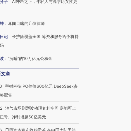
分子
：
AI冲击之下，年轻人与高学历女性更
坤
：
耳闻目睹的几位律师
日记
：
长护险覆盖全国 筹资和服务给予将持
码
波
：
“沉睡”的10万亿元公积金
新文章
0
宇树科技IPO估值600亿元 DeepSeek参
略配售
22
油气市场剧烈波动现套利空间 嘉能可上
扭亏、净利增超50亿美元
6
贝恩资本宣布收购贡茶 在中国大陆无法