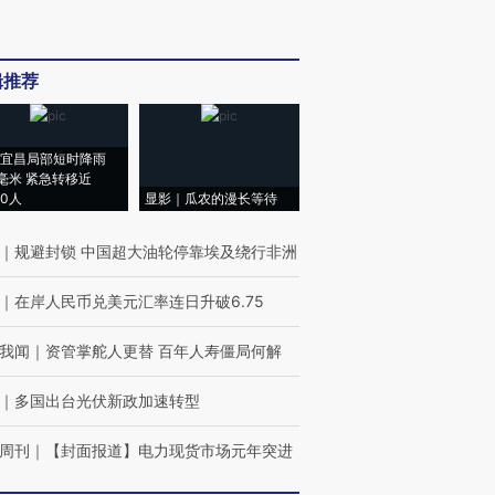
辑推荐
宜昌局部短时降雨
8毫米 紧急转移近
00人
显影｜瓜农的漫长等待
｜
规避封锁 中国超大油轮停靠埃及绕行非洲
｜
在岸人民币兑美元汇率连日升破6.75
我闻
｜
资管掌舵人更替 百年人寿僵局何解
｜
多国出台光伏新政加速转型
周刊
｜
【封面报道】电力现货市场元年突进