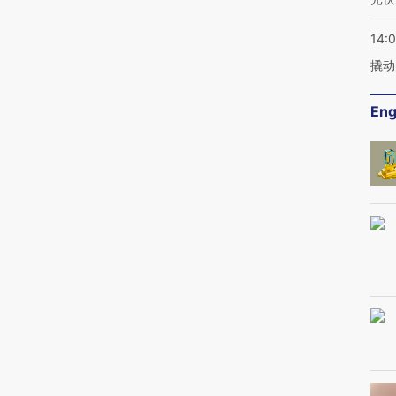
14:
撬动
Eng