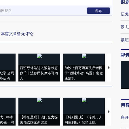
财
新网观点
发布
伍戈
罗志
本篇文章暂无评论
易峘
视
西班牙休达进入紧急状态
加沙上百万流离失所者困
视线｜HYR
纪录 当局
数千非法移民从摩洛哥闯
于“塑料烤箱” 高温引发健
术：是什么
外活动
入
康危机
心“花钱找虐
博
【推广】走
找100种
【特别呈现】澳门全力探
【特别呈现】《东莞，人
会，让数智科
唐涯
式·第一对
索葡语国家新渠道
间便利店》倾情上线
业