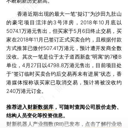
不断刷新历史新高。
香港近期出现的最大一笔“挞订”为沙田九肚山
的豪宅项目澐沣的3号洋房，2018年10月底以
5074.1万港元售出，但买家于5月6日终止交易，买
家在2018年11月已签订正式买卖合约，且根据付款
方式推算已缴付507.41万港元，预计遭开发商全数
没收。其次一笔是位于太子道西新盘“明寓”的7楼B
单位，4月27日以4798.8万港元售出，目前项目处
于“签订临时买卖合约后交易再未有进展”状态，香
港媒体报称该买家已取消交易，预计将被没收约
240万港元订金。
推荐进入
财新数据库
，可随时查阅公司股价走势、
结构人员变化等投资信息。
财新机器人产业指数(RII)已发布，
点击了解行业动