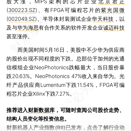
股大涨，MIPS架构的芯片企业
北京君正
(
300223.SZ
)、有FPGA可编程芯片的
紫光国微
(
002049.SZ
)、半导体封装测试企业
华天科技
，以
及与
华为海思
有合作关系的软件开发企业
诚迈科技
甚至涨停。
而美国时间5月16日，美股中不少华为供应商
的股价出现不同程度的下跌。总部位于加州的光通
信模组企业NeoPhotonics跌幅最大，当日股价暴
跌20.63%。NeoPhotonics 47%收入来自华为。光
纤产品供应商Lumentum下跌11.54%，FPGA可编
程芯片企业Xilinx下跌7.27%。
推荐进入
财新数据库
，可随时查阅公司股价走势、
结构人员变化等投资信息。
财新机器人产业指数(RII)已发布，
点击了解行业动