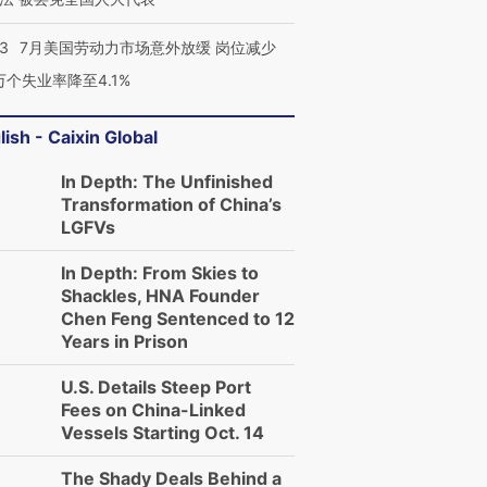
43
7月美国劳动力市场意外放缓 岗位减少
3万个失业率降至4.1%
lish - Caixin Global
In Depth: The Unfinished
Transformation of China’s
LGFVs
In Depth: From Skies to
Shackles, HNA Founder
Chen Feng Sentenced to 12
Years in Prison
U.S. Details Steep Port
Fees on China-Linked
Vessels Starting Oct. 14
The Shady Deals Behind a