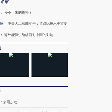
新名家
：
停不下来的价格？
恒
：
中美人工智能竞争：道路比技术更重要
：
海外能源供给缺口对中国的影响
频
跨国走私7万
视线｜被称为“蟑螂”的印
视线｜“入侵”还是“人道危
检体内含3种
度Z世代 用街头抗争将教
机”？难民潮撕裂西班牙
秘鲁纳斯
育部长拱下台
飞地休达
13人遇难
客
：
多看少动
进第四届链博
【商旅对话】华住集团