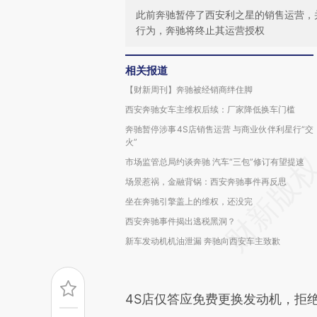
此前奔驰暂停了西安利之星的销售运营，
行为，奔驰将终止其运营授权
相关报道
【财新周刊】奔驰被经销商绊住脚
西安奔驰女车主维权后续：厂家降低换车门槛
奔驰暂停涉事4S店销售运营 与商业伙伴利星行“交
火”
市场监管总局约谈奔驰 汽车“三包”修订有望提速
场景惹祸，金融背锅：西安奔驰事件再反思
坐在奔驰引擎盖上的维权，还没完
西安奔驰事件揭出逃税黑洞？
新车发动机机油泄漏 奔驰向西安车主致歉
4S店仅答应免费更换发动机，拒