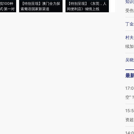
知识
找100种
【特别呈现】澳门全力探
【特别呈现】《东莞，人
会，让数智科
式·第一对
索葡语国家新渠道
间便利店》倾情上线
业
受伤
丁金
村夫
续加
吴晓
最
17:
空”
15:
资超
14: