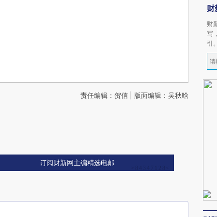
财
财
写
引
责任编辑：贺信 | 版面编辑：吴秋晗
订阅财新网主编精选电邮