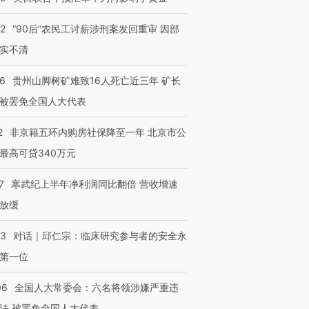
32
“90后”农民工讨薪涉刑案发回重审 因部
实不清
36
贵州山脚树矿难致16人死亡近三年 矿长
被罢免全国人大代表
2
非京籍五环内购房社保降至一年 北京市公
最高可贷340万元
7
寒武纪上半年净利润同比翻倍 营收增速
放缓
53
对话｜邱仁宗：临床研究参与者的安全永
第一位
06
全国人大常委会：六名将领涉嫌严重违
法 被罢免全国人大代表