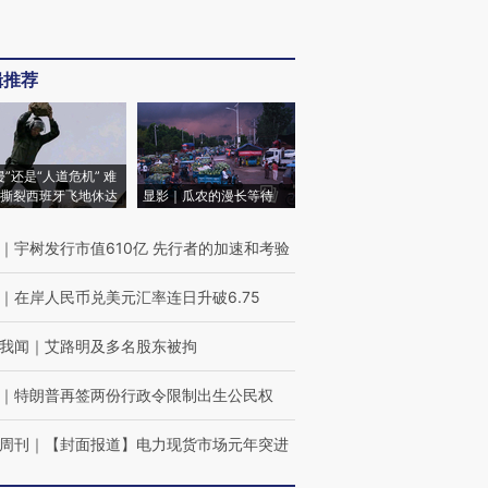
辑推荐
侵”还是“人道危机” 难
撕裂西班牙飞地休达
显影｜瓜农的漫长等待
｜
宇树发行市值610亿 先行者的加速和考验
｜
在岸人民币兑美元汇率连日升破6.75
我闻
｜
艾路明及多名股东被拘
｜
特朗普再签两份行政令限制出生公民权
周刊
｜
【封面报道】电力现货市场元年突进