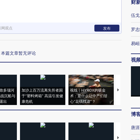
财
伍戈
新网观点
发布
罗志
易峘
本篇文章暂无评论
视
致多瑙河
加沙上百万流离失所者困
视线｜HYROX的吸金
马航飞行员
二战沉船与
于“塑料烤箱” 高温引发健
术：是什么让中产们甘
粒摇头丸 尿
露出
康危机
心“花钱找虐”？
毒品
博
唐涯
【推广】走