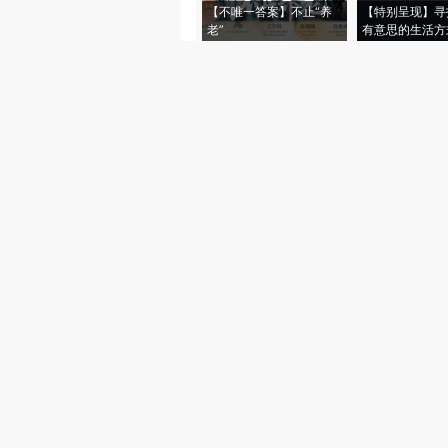
【不唯一答案】不止“养
【特别呈现】寻
老”
有意思的生活方