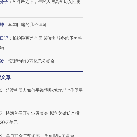
分子
：
AI冲击之下，年轻人与高学历女性更
技“链”接产
【特别呈现】寻找100种
CFO：不靠规模取胜，华
【特别呈
有意思的生活方式·第三对
住三大增长引擎是什么？
有意思的
坤
：
耳闻目睹的几位律师
日记
：
长护险覆盖全国 筹资和服务给予将持
码
波
：
“沉睡”的10万亿元公积金
新文章
00
普渡机器人如何平衡“脚踏实地”与“仰望星
？
57
特朗普召开矿业圆桌会 拟向关键矿产投
20亿美元
09
美日联合干预汇率，为何影响了黄金