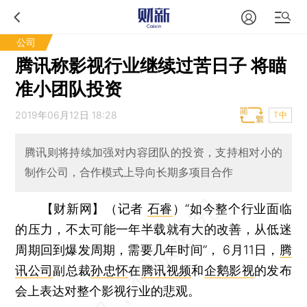
公司
腾讯称影视行业继续过苦日子 将瞄
准小团队投资
2019年06月12日 18:28
T中
腾讯则将持续加强对内容团队的投资，支持相对小的
制作公司，合作模式上导向长期多项目合作
【财新网】（记者
石睿
）
“如今整个行业面临
的压力，不太可能一年半载就有大的改善，从低迷
周期回到爆发周期，需要几年时间”， 6月11日，
腾
讯公司
副总裁
孙忠怀
在
腾讯视频
和
企鹅影视
的发布
会上表达对整个影视行业的悲观。