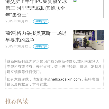
港交所上半年IPO集资额全球
第三 阿里巴巴或助其蝉联全
年“集资王”
2019年06月19日
APP打开
商评|格力举报奥克斯 一场迟
早要来的战争
2019年06月12日
APP打开
财新网所刊载内容之知识产权为财新传媒及/或相关权利人
专属所有或持有。未经许可，禁止进行转载、摘编、复制及
建立镜像等任何使用。
如有意愿转载，请发邮件至
hello@caixin.com
，获得书面
确认及授权后，方可转载。
推荐阅读