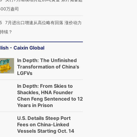
600万盎司
5
7月进出口增速从高位略有回落 涨价动力
持续？
lish - Caixin Global
In Depth: The Unfinished
Transformation of China’s
LGFVs
In Depth: From Skies to
Shackles, HNA Founder
Chen Feng Sentenced to 12
Years in Prison
U.S. Details Steep Port
Fees on China-Linked
Vessels Starting Oct. 14