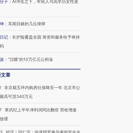
分子
：
AI冲击之下，年轻人与高学历女性更
坤
：
耳闻目睹的几位律师
日记
：
长护险覆盖全国 筹资和服务给予将持
码
波
：
“沉睡”的10万亿元公积金
新文章
2
非京籍五环内购房社保降至一年 北京市公
最高可贷340万元
7
寒武纪上半年净利润同比翻倍 营收增速
跨国走私7万
视线｜被称为“蟑螂”的印
视线｜“入侵”还是“人道危
放缓
检体内含3种
度Z世代 用街头抗争将教
机”？难民潮撕裂西班牙
秘鲁纳斯
育部长拱下台
飞地休达
13人遇难
53
对话｜邱仁宗：临床研究参与者的安全永