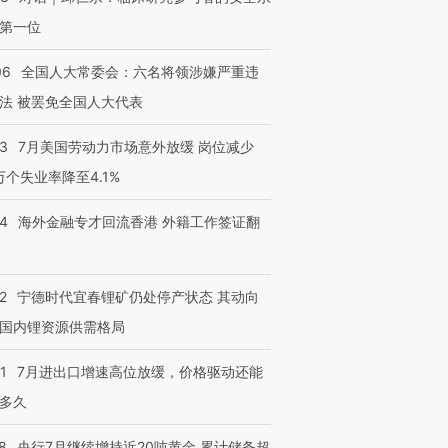
第一位
06
全国人大常委会：六名将领涉嫌严重违
进第四届链博
【商旅对话】华住集团
法 被罢免全国人大代表
技“链”接产
【特别呈现】寻找100种
CFO：不靠规模取胜，华
【特别呈
有意思的生活方式·第三对
住三大增长引擎是什么？
有意思的
43
7月美国劳动力市场意外放缓 岗位减少
3万个失业率降至4.1%
14
海外金融专才回流香港 外籍工作签证翻
2
宁德时代宜春锂矿仍处停产状态 其动向
国内锂资源供需格局
1
7月进出口增速高位放缓，价格驱动还能
多久
8
央行7月继续增持近20吨黄金 累计储备超