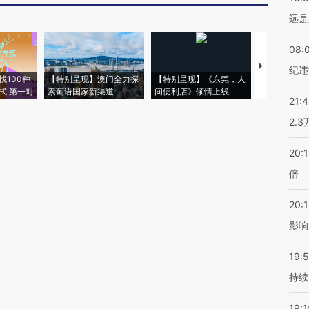
远是
08:
【推广】走
纪违
找100种
【特别呈现】澳门全力探
【特别呈现】《东莞，人
会，让数智科
式·第一对
索葡语国家新渠道
间便利店》倾情上线
业
21:
2.
20:
倍
20:1
影响
19:5
持续
19:1