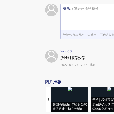
登录
后发表评论得积分
评论仅代表网友个人观点，不代表财
YangC6f
所以到底修没修…
2022-03-24 17:35 · 北京
图片推荐
视线｜极端高温
韩国高温创百年纪录 当局
水位跌破纪录 
警告停止一切户外活动
猛犸象化石接连