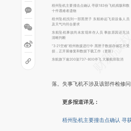
梧州坠机主要撞击点确认 寻获183份飞机残骸和数
十件遇难者遗物
梧州坠机找到一部黑匣子 东航称起飞前设备人员
及天气均符合要求
东航坠机事故尚未发现幸存人员 事故原因还无法
清晰判断
“3·21空难”梧州救援进行中 黑匣子数据存储芯片受
损，正开展修复和数据下载工作（更新）
东航旗下逾200架737-800停飞 大量航班取消
落。失事飞机不涉及该部件检修问
更多报道详见：
梧州坠机主要撞击点确认 寻