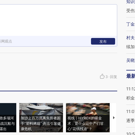
知识
受伤
丁金
村夫
新网观点
发布
续加
吴晓
最
3
·
回复
11:1
积金
11:0
致多瑙河
加沙上百万流离失所者困
视线｜HYROX的吸金
马航飞行员
逐季
二战沉船与
于“塑料烤箱” 高温引发健
术：是什么让中产们甘
粒摇头丸 尿
露出
康危机
心“花钱找虐”？
毒品
10: