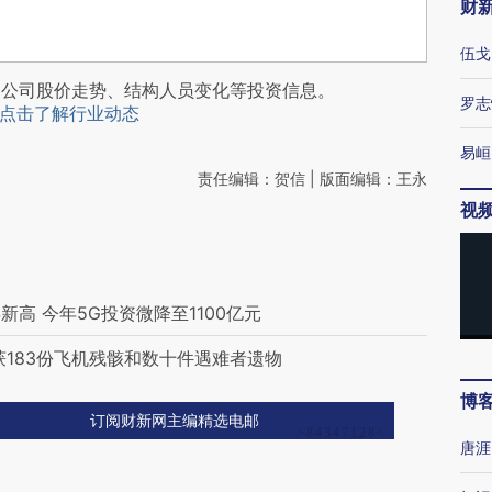
财
伍戈
阅公司股价走势、结构人员变化等投资信息。
罗志
点击了解行业动态
易峘
责任编辑：贺信 | 版面编辑：王永
视
高 今年5G投资微降至1100亿元
获183份飞机残骸和数十件遇难者遗物
博
订阅财新网主编精选电邮
唐涯