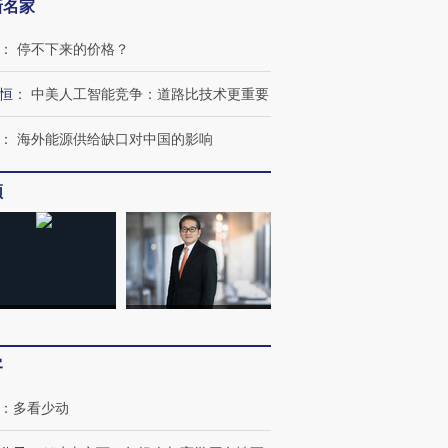
新名家
：
停不下来的价格？
恒
：
中美人工智能竞争：道路比技术更重要
：
海外能源供给缺口对中国的影响
频
客
：
多看少动