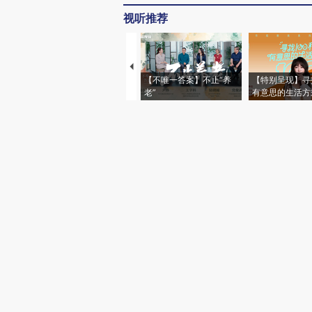
视听推荐
【不唯一答案】不止“养
【特别呈现】寻
老”
有意思的生活方