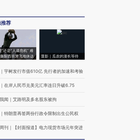
辑推荐
侵”还是“人道危机” 难
撕裂西班牙飞地休达
显影｜瓜农的漫长等待
｜
宇树发行市值610亿 先行者的加速和考验
｜
在岸人民币兑美元汇率连日升破6.75
我闻
｜
艾路明及多名股东被拘
｜
特朗普再签两份行政令限制出生公民权
周刊
｜
【封面报道】电力现货市场元年突进