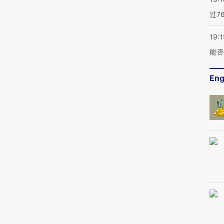
过7
19:1
能否
Eng