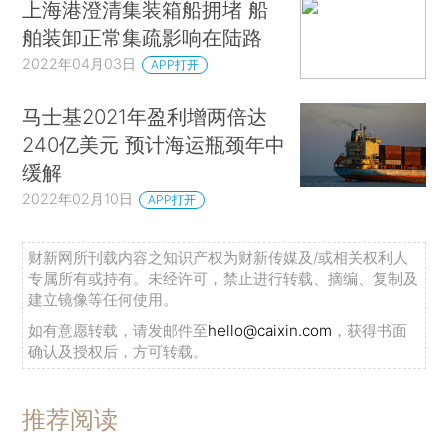
上海港澄清集装箱船拥堵 船
舶装卸正常集疏影响在陆路
2022年04月03日
APP打开
马士基2021年盈利增两倍达
240亿美元 预计海运瓶颈年中
缓解
2022年02月10日
APP打开
财新网所刊载内容之知识产权为财新传媒及/或相关权利人
专属所有或持有。未经许可，禁止进行转载、摘编、复制及
建立镜像等任何使用。
如有意愿转载，请发邮件至
hello@caixin.com
，获得书面
确认及授权后，方可转载。
推荐阅读