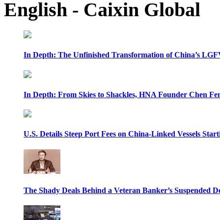
English - Caixin Global
In Depth: The Unfinished Transformation of China’s LGF
In Depth: From Skies to Shackles, HNA Founder Chen Feng
U.S. Details Steep Port Fees on China-Linked Vessels Start
The Shady Deals Behind a Veteran Banker’s Suspended D