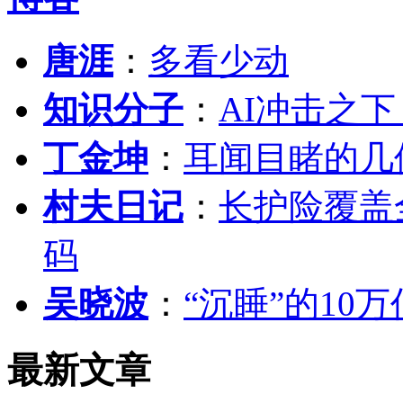
唐涯
：
多看少动
知识分子
：
AI冲击之
丁金坤
：
耳闻目睹的几
村夫日记
：
长护险覆盖
码
吴晓波
：
“沉睡”的10
最新文章