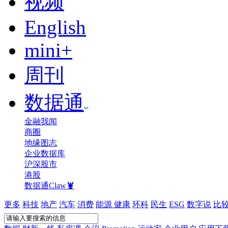
视频
English
mini+
周刊
数据通
金融我闻
商圈
地缘图志
企业数据库
沪深股市
港股
数据通Claw🦞
更多
科技
地产
汽车
消费
能源
健康
环科
民生
ESG
数字说
比