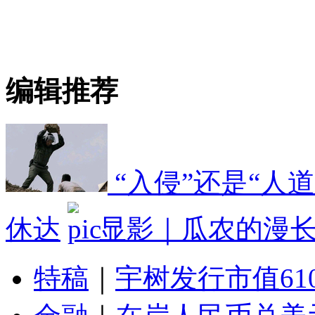
编辑推荐
“入侵”还是“人
休达
显影｜瓜农的漫
特稿
｜
宇树发行市值61