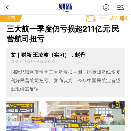
公司
试听
T中
三大航一季度仍亏损超211亿元 民
营航司扭亏
文｜财新 王凌波（实习），赵丹
2023年05月04日 21:03
国际航班恢复慢为三大航亏损主因，国际短航线恢复
利好民营航司扭亏。券商认为，今年中国民航业有望
出现供需反转
原图