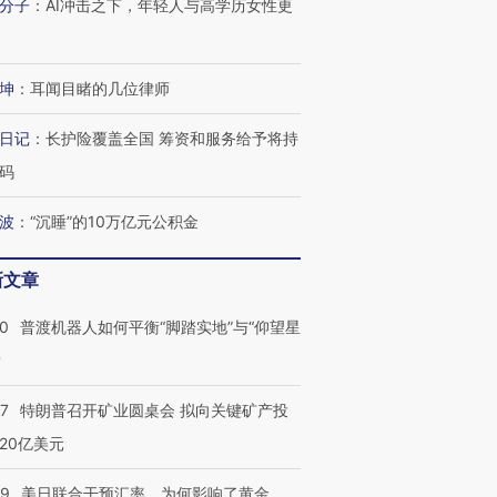
分子
：
AI冲击之下，年轻人与高学历女性更
坤
：
耳闻目睹的几位律师
日记
：
长护险覆盖全国 筹资和服务给予将持
码
波
：
“沉睡”的10万亿元公积金
新文章
00
普渡机器人如何平衡“脚踏实地”与“仰望星
？
57
特朗普召开矿业圆桌会 拟向关键矿产投
20亿美元
09
美日联合干预汇率，为何影响了黄金