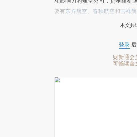
和影响力的航空公司，是枢纽机
要有
东方航空
、
春秋航空
和
吉祥航
本文共计
登录
后
财新通会
可畅读全