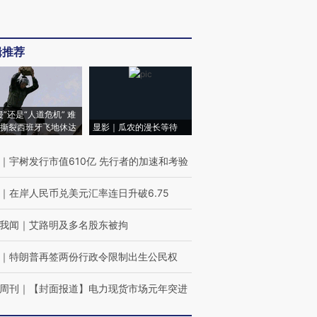
辑推荐
侵”还是“人道危机” 难
撕裂西班牙飞地休达
显影｜瓜农的漫长等待
｜
宇树发行市值610亿 先行者的加速和考验
｜
在岸人民币兑美元汇率连日升破6.75
我闻
｜
艾路明及多名股东被拘
｜
特朗普再签两份行政令限制出生公民权
周刊
｜
【封面报道】电力现货市场元年突进