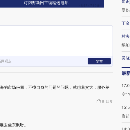
知识
订阅财新网主编精选电邮
受伤
丁金
村夫
续加
吴晓
新网观点
发布
最
17:
海的市场份额，不找自身的问题的问题，就想着贪大；服务差
空”
6
·
回复
15:
资超
谁去坐东航呀。
14: