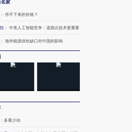
新名家
：
停不下来的价格？
恒
：
中美人工智能竞争：道路比技术更重要
：
海外能源供给缺口对中国的影响
频
客
：
多看少动