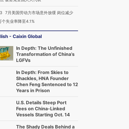
43
7月美国劳动力市场意外放缓 岗位减少
3万个失业率降至4.1%
lish - Caixin Global
In Depth: The Unfinished
Transformation of China’s
LGFVs
In Depth: From Skies to
Shackles, HNA Founder
Chen Feng Sentenced to 12
Years in Prison
U.S. Details Steep Port
Fees on China-Linked
Vessels Starting Oct. 14
跨国走私7万
视线｜被称为“蟑螂”的印
视线｜“入侵”还是“人道危
The Shady Deals Behind a