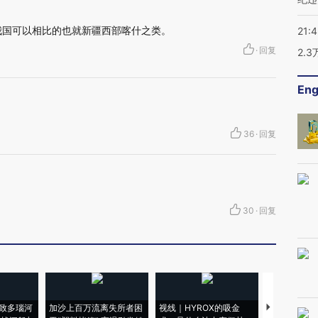
我国可以相比的也就新疆西部喀什之类。
21:
·
回复
2.
Eng
36
·
回复
30
·
回复
致多瑙河
加沙上百万流离失所者困
视线｜HYROX的吸金
马航飞行员