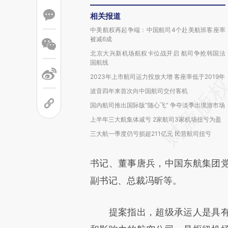
相关报道
中美航权再起争端：中国航司4个赴美航班客座率
被减6成
北京大兴新机场航权卡位战开启 航司争抢韩国法
国航线
2023年上市航司运力投放大增 客座率低于2019年
波音四年来首次向中国航司交付客机
国内航司推出国际版“随心飞” 争夺淡季出境游市场
上半年三大航集体减亏 2家航司3家机场扭亏为盈
三大航一季度仍亏损超211亿元 民营航司扭亏
书记、董事唐兵，中国东航集团
副书记、总裁冯昕等。
提案指出，超级承运人是具有