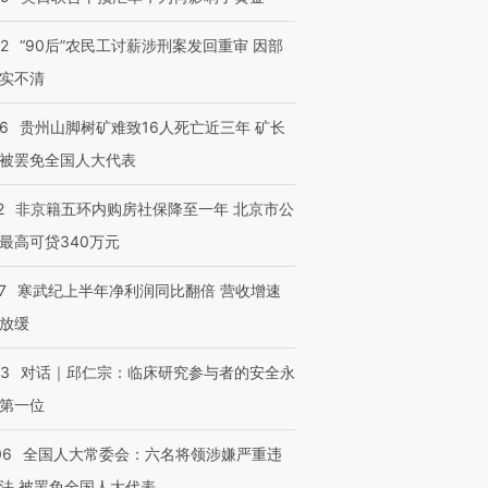
32
“90后”农民工讨薪涉刑案发回重审 因部
实不清
36
贵州山脚树矿难致16人死亡近三年 矿长
被罢免全国人大代表
2
非京籍五环内购房社保降至一年 北京市公
最高可贷340万元
7
寒武纪上半年净利润同比翻倍 营收增速
放缓
53
对话｜邱仁宗：临床研究参与者的安全永
第一位
06
全国人大常委会：六名将领涉嫌严重违
法 被罢免全国人大代表