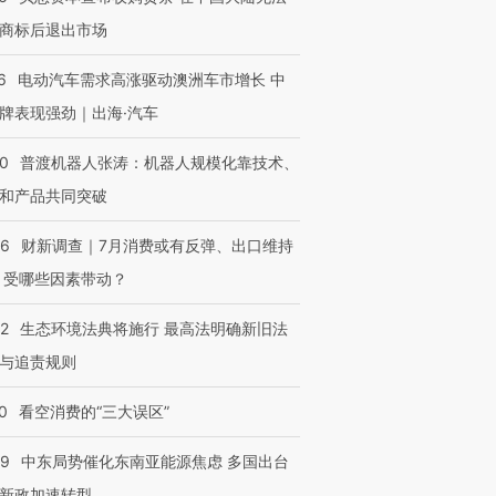
商标后退出市场
进第四届链博
【商旅对话】华住集团
技“链”接产
【特别呈现】寻找100种
CFO：不靠规模取胜，华
【特别呈
6
电动汽车需求高涨驱动澳洲车市增长 中
有意思的生活方式·第三对
住三大增长引擎是什么？
有意思的
牌表现强劲｜出海·汽车
00
普渡机器人张涛：机器人规模化靠技术、
和产品共同突破
56
财新调查｜7月消费或有反弹、出口维持
 受哪些因素带动？
42
生态环境法典将施行 最高法明确新旧法
与追责规则
0
看空消费的“三大误区”
59
中东局势催化东南亚能源焦虑 多国出台
新政加速转型