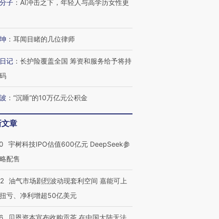
分子
：
AI冲击之下，年轻人与高学历女性更
坤
：
耳闻目睹的几位律师
日记
：
长护险覆盖全国 筹资和服务给予将持
码
波
：
“沉睡”的10万亿元公积金
新文章
0
宇树科技IPO估值600亿元 DeepSeek参
略配售
OX的吸金
马航飞行员跨国走私7万
视线｜被称为“蟑螂”的印
让中产们甘
粒摇头丸 尿检体内含3种
度Z世代 用街头抗争将教
秘鲁纳斯
22
油气市场剧烈波动现套利空间 嘉能可上
”？
毒品
育部长拱下台
13人遇难
扭亏、净利增超50亿美元
6
贝恩资本宣布收购贡茶 在中国大陆无法