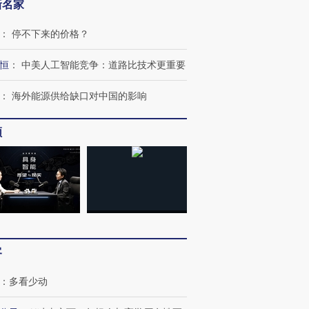
新名家
：
停不下来的价格？
恒
：
中美人工智能竞争：道路比技术更重要
：
海外能源供给缺口对中国的影响
频
客
：
多看少动