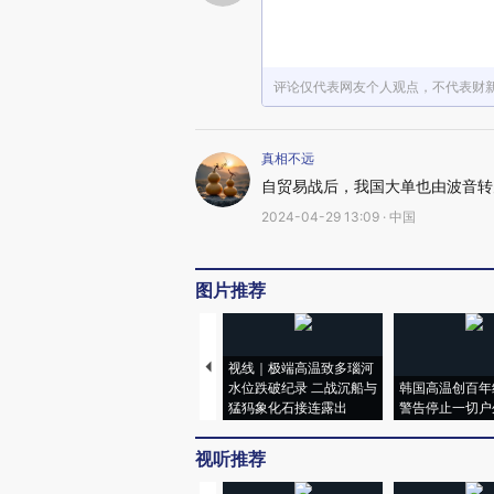
评论仅代表网友个人观点，不代表财
真相不远
自贸易战后，我国大单也由波音转
2024-04-29 13:09 · 中国
图片推荐
视线｜极端高温致多瑙河
水位跌破纪录 二战沉船与
韩国高温创百年
猛犸象化石接连露出
警告停止一切户
视听推荐