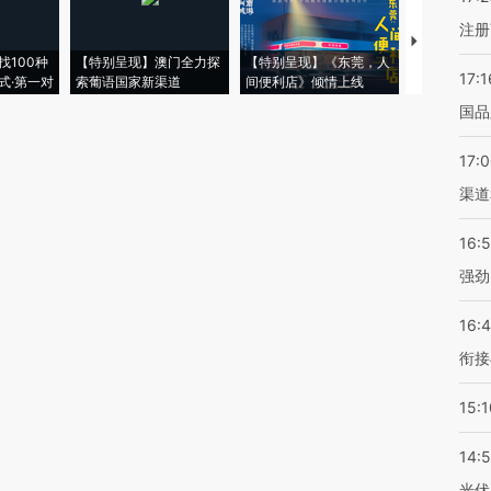
注册
【推广】走
找100种
【特别呈现】澳门全力探
【特别呈现】《东莞，人
会，让数智科
17:1
式·第一对
索葡语国家新渠道
间便利店》倾情上线
业
国品
17:
渠道
16:
强劲
16:
衔接
15:1
14:
光伏