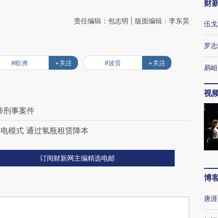
财
责任编辑：包志明 | 版面编辑：李东昊
伍戈
罗志
#欧洲
+关注
#波音
+关注
易峘
视
涉刑事案件
电模式 通过氢瓶租赁降本
订阅财新网主编精选电邮
博
唐涯