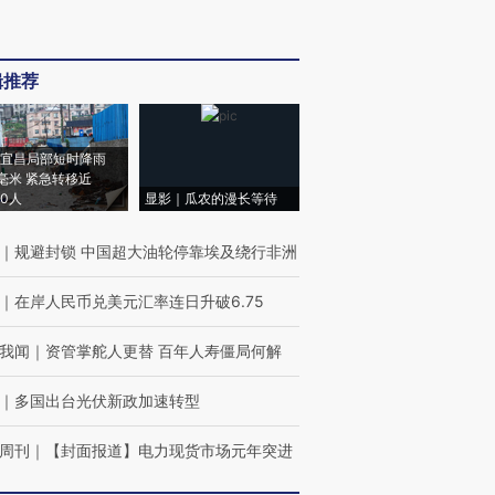
辑推荐
宜昌局部短时降雨
8毫米 紧急转移近
00人
显影｜瓜农的漫长等待
｜
规避封锁 中国超大油轮停靠埃及绕行非洲
｜
在岸人民币兑美元汇率连日升破6.75
我闻
｜
资管掌舵人更替 百年人寿僵局何解
｜
多国出台光伏新政加速转型
周刊
｜
【封面报道】电力现货市场元年突进