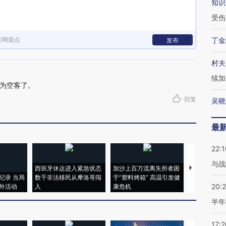
知识
受伤
新网观点
丁金
发布
村夫
续加
为空客了。
·
回复
吴晓
最
22:1
与战
西班牙休达进入紧急状态
加沙上百万流离失所者困
视线｜HYR
纪录 当局
数千非法移民从摩洛哥闯
于“塑料烤箱” 高温引发健
术：是什么
20:
外活动
入
康危机
心“花钱找虐
半年
17:2