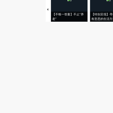
【不唯一答案】不止“养
【特别呈现】寻
老”
有意思的生活方