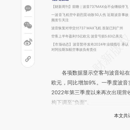
【财新周刊】前瞻｜波音737MAX会不会继续停飞
一波音飞机空中剧烈晃动致50人伤 近期波音事故
频发引关注
波音恢复对华交付737 MAX飞机 首架已到广州
空客上半年盈利15亿欧元 波音亏损5.63亿美元
【市场动态】波音暂停发布2024年业绩指引 承认
对阿拉斯加航空事故负有责任
各项数据显示空客与波音站在了发
欧元，同比增加9%。一季度波音实
2022年第三季度以来再次出现
构下调至“负面”。
本文共计