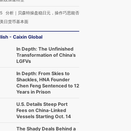
05
分析｜贝森特操盘稳日元，操作巧思能否
美日货币基本面
lish - Caixin Global
In Depth: The Unfinished
Transformation of China’s
LGFVs
In Depth: From Skies to
Shackles, HNA Founder
Chen Feng Sentenced to 12
Years in Prison
U.S. Details Steep Port
Fees on China-Linked
Vessels Starting Oct. 14
The Shady Deals Behind a