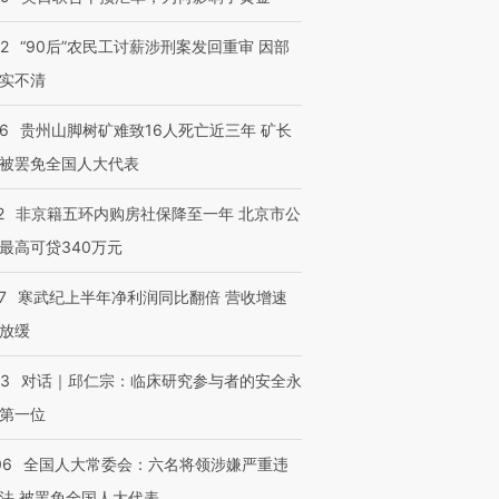
32
“90后”农民工讨薪涉刑案发回重审 因部
实不清
36
贵州山脚树矿难致16人死亡近三年 矿长
被罢免全国人大代表
2
非京籍五环内购房社保降至一年 北京市公
最高可贷340万元
7
寒武纪上半年净利润同比翻倍 营收增速
跨国走私7万
视线｜被称为“蟑螂”的印
视线｜“入侵”还是“人道危
放缓
检体内含3种
度Z世代 用街头抗争将教
机”？难民潮撕裂西班牙
秘鲁纳斯
育部长拱下台
飞地休达
13人遇难
53
对话｜邱仁宗：临床研究参与者的安全永
第一位
06
全国人大常委会：六名将领涉嫌严重违
进第四届链博
【商旅对话】华住集团
法 被罢免全国人大代表