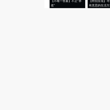
【不唯一答案】不止“养
【特别呈现】寻
老”
有意思的生活方