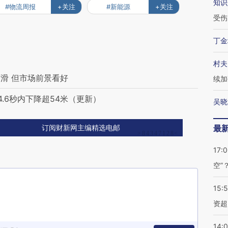
知识
#物流周报
+关注
#新能源
+关注
受伤
丁金
村夫
滑 但市场前景看好
续加
.6秒内下降超54米（更新）
吴晓
最
订阅财新网主编精选电邮
17:
空”
15:
资超
14: