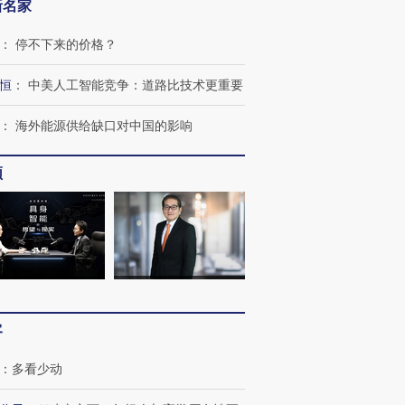
新名家
：
停不下来的价格？
恒
：
中美人工智能竞争：道路比技术更重要
：
海外能源供给缺口对中国的影响
频
客
：
多看少动