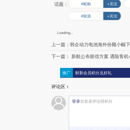
话题：
#船舶
+关注
#能源
+关注
Loading...
上一篇：韩企动力电池海外份额小幅下
下一篇： 新航公布赔偿方案 遇险客机4
推广
财新会员积分兑好礼
评论区
1
登录
后发表评论得积分