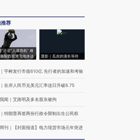
辑推荐
侵”还是“人道危机” 难
撕裂西班牙飞地休达
显影｜瓜农的漫长等待
｜
宇树发行市值610亿 先行者的加速和考验
｜
在岸人民币兑美元汇率连日升破6.75
我闻
｜
艾路明及多名股东被拘
｜
特朗普再签两份行政令限制出生公民权
周刊
｜
【封面报道】电力现货市场元年突进