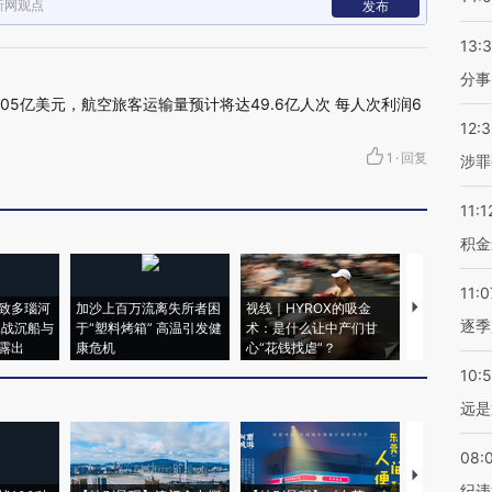
新网观点
发布
13:
分事
05亿美元，航空旅客运输量预计将达49.6亿人次 每人次利润6
12:
1
·
回复
涉罪
11:1
积金
11:0
致多瑙河
加沙上百万流离失所者困
视线｜HYROX的吸金
马航飞行员
逐季
二战沉船与
于“塑料烤箱” 高温引发健
术：是什么让中产们甘
粒摇头丸 尿
露出
康危机
心“花钱找虐”？
毒品
10:
远是
08:
【推广】走
纪违