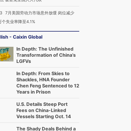
技“链”接产
【特别呈现】寻找100种
CFO：不靠规模取胜，华
【特别呈
有意思的生活方式·第三对
住三大增长引擎是什么？
有意思的
43
7月美国劳动力市场意外放缓 岗位减少
3万个失业率降至4.1%
lish - Caixin Global
In Depth: The Unfinished
Transformation of China’s
LGFVs
In Depth: From Skies to
Shackles, HNA Founder
Chen Feng Sentenced to 12
Years in Prison
U.S. Details Steep Port
Fees on China-Linked
Vessels Starting Oct. 14
The Shady Deals Behind a