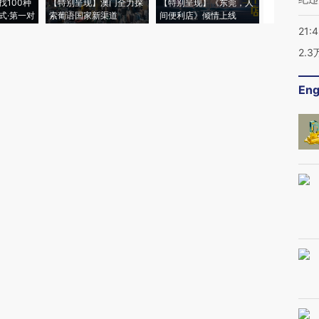
找100种
【特别呈现】澳门全力探
【特别呈现】《东莞，人
会，让数智科
式·第一对
索葡语国家新渠道
间便利店》倾情上线
业
21:
2.
Eng