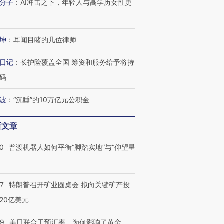
分子
：
AI冲击之下，年轻人与高学历女性更
坤
：
耳闻目睹的几位律师
日记
：
长护险覆盖全国 筹资和服务给予将持
码
波
：
“沉睡”的10万亿元公积金
新文章
00
普渡机器人如何平衡“脚踏实地”与“仰望星
？
57
特朗普召开矿业圆桌会 拟向关键矿产投
20亿美元
09
美日联合干预汇率，为何影响了黄金