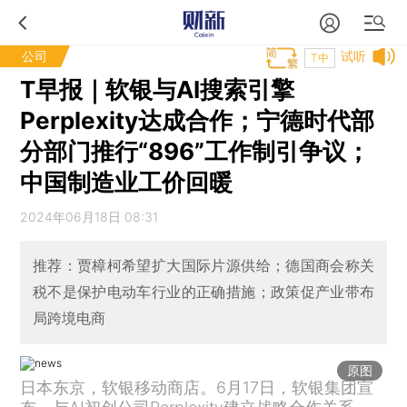
公司
试听
T中
­­T早报｜软银与AI搜索引擎
Perplexity达成合作；宁德时代部
分部门推行“896”工作制引争议；
中国制造业工价回暖
2024年06月18日 08:31
推荐：贾樟柯希望扩大国际片源供给；德国商会称关
税不是保护电动车行业的正确措施；政策促产业带布
局跨境电商
原图
日本东京，软银移动商店。6月17日，软银集团宣